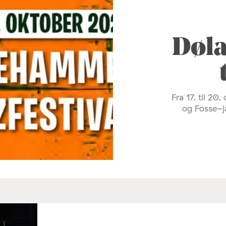
Døla
Fra 17. til 20
og Fosse-ja