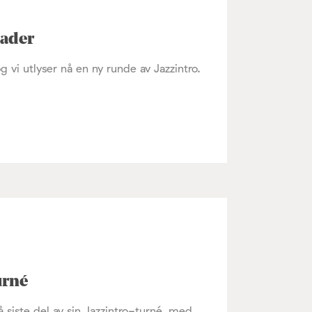
nader
 vi utlyser nå en ny runde av Jazzintro.
urné
 siste del av sin Jazzintro-turné, med