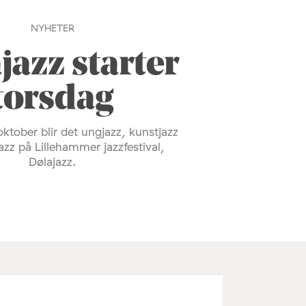
NYHETER
jazz starter
torsdag
. oktober blir det ungjazz, kunstjazz
zz på Lillehammer jazzfestival,
Dølajazz.