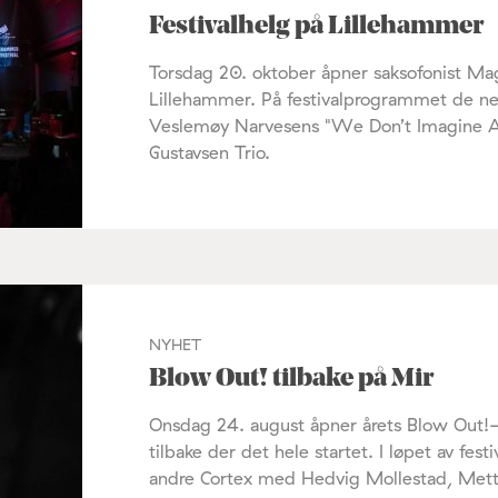
Festivalhelg på Lillehammer
Torsdag 20. oktober åpner saksofonist Mag
Lillehammer. På festivalprogrammet de ne
Veslemøy Narvesens "We Don’t Imagine A
Gustavsen Trio.
NYHET
Blow Out! tilbake på Mir
Onsdag 24. august åpner årets Blow Out!-fe
tilbake der det hele startet. I løpet av fest
andre Cortex med Hedvig Mollestad, Met