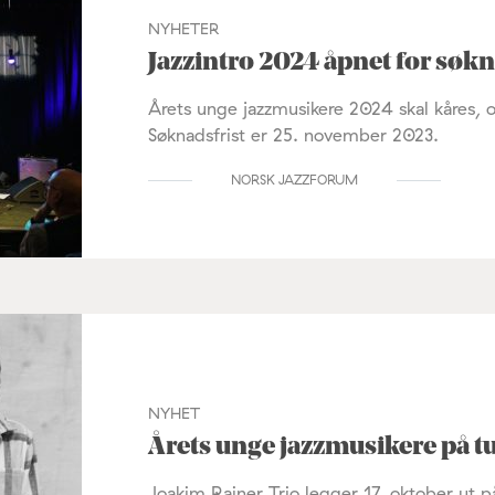
NYHETER
Jazzintro 2024 åpnet for søk
Årets unge jazzmusikere 2024 skal kåres, og
Søknadsfrist er 25. november 2023.
NORSK JAZZFORUM
NYHET
Årets unge jazzmusikere på t
Joakim Rainer Trio legger 17. oktober ut på