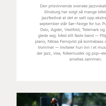
Den prisvinnende svenske jazzvoka
Ginsburg har solgt så mange bille
jazzfestival at det er satt opp ekstr
september står Sør-Norge for tur. P
Oslo, Agder, Vestfold, Telemark og
glede seg. Med sitt faste band – Fil
piano, Niklas Fernqvist på kontrabass 
trommer – inviterer hun inn i et mus
der jazz, vise, folkemusikk og pop-e
smeltes sammen.