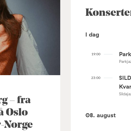
Konserte
I dag
Park
19:00
Parkja
SIL
23:00
Kvar
Sildaj
 – fra
å Oslo
08. august
ør-Norge