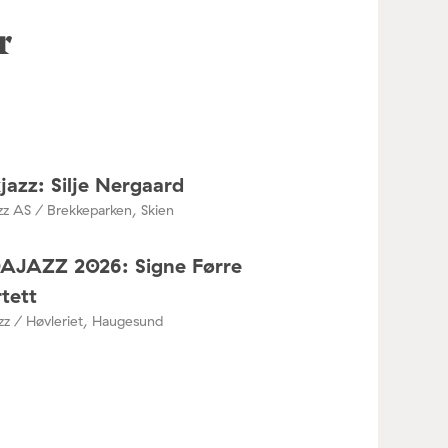
r
jazz: Silje Nergaard
zz AS / Brekkeparken, Skien
DAJAZZ 2026: Signe Førre
tett
azz / Høvleriet, Haugesund