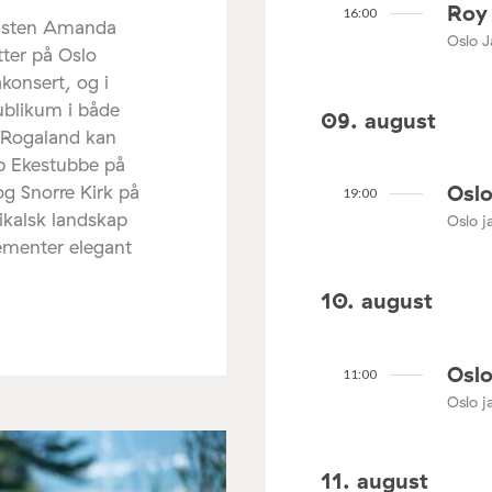
Roy 
16:00
listen Amanda
Oslo J
tter på Oslo
akonsert, og i
ublikum i både
09. august
 Rogaland kan
ip Ekestubbe på
Oslo
og Snorre Kirk på
19:00
ikalsk landskap
Oslo ja
lementer elegant
10. august
Oslo
11:00
Oslo ja
11. august