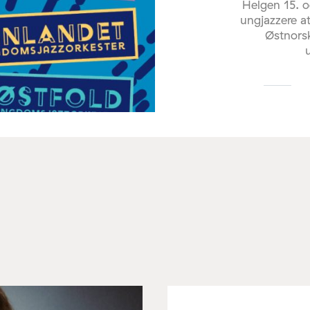
Helgen 15. o
ungjazzere at
Østnorsk