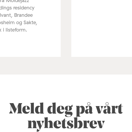
fra Moldejazz
dings residency
lvant, Brandee
osheim og Sakte,
k i listeform.
Meld deg på vårt
nyhetsbrev