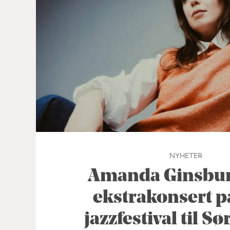
NYHETER
Amanda Ginsburg
ekstrakonsert p
jazzfestival til S