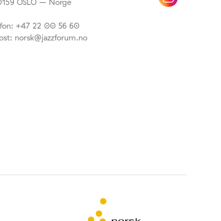
159 OSLO – Norge
efon: +47 22 00 56 60
ost: norsk@jazzforum.no