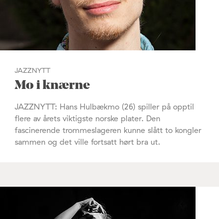
JAZZNYTT
Mo i knærne
JAZZNYTT: Hans Hulbækmo (26) spiller på opptil
flere av årets viktigste norske plater. Den
fascinerende trommeslageren kunne slått to kongler
sammen og det ville fortsatt hørt bra ut.