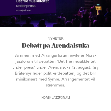
NYHETER
Debatt på Arendalsuka
Sammen med Arrangørforum inviterer Norsk
jazzforum til debatten "Det frie musikkfeltet
under press" under Arendalsuka 12. august. Gry
Bråtømyr leder politikerdebatten, og det blir
minikonsert med Symre. Arrangementet vil
strømmes.
NORSK JAZZFORUM