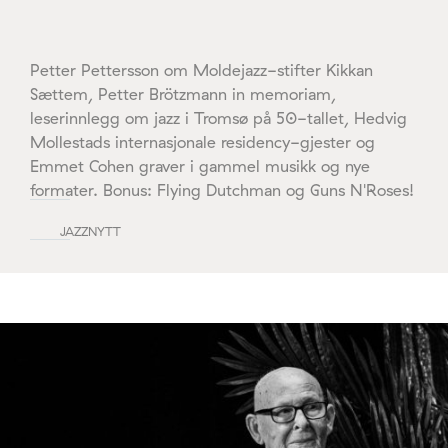
Petter Pettersson om Moldejazz-stifter Kikkan
Sættem, Petter Brötzmann in memoriam,
leserinnlegg om jazz i Tromsø på 50-tallet, Hedvig
Mollestads internasjonale residency-gjester og
Emmet Cohen graver i gammel musikk og nye
formater. Bonus: Flying Dutchman og Guns N'Roses!
JAZZNYTT