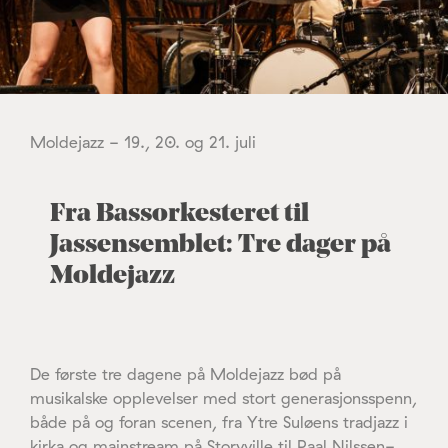
Moldejazz - 19., 20. og 21. juli
Fra Bassorkesteret til
Jassensemblet: Tre dager på
Moldejazz
De første tre dagene på Moldejazz bød på
musikalske opplevelser med stort generasjonsspenn,
både på og foran scenen, fra Ytre Suløens tradjazz i
kirka og mainstream på Storyville til Paal Nilssen-