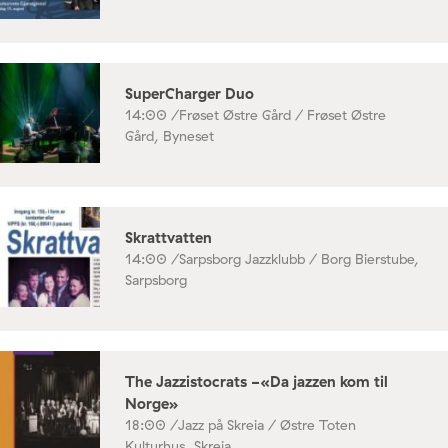
SuperCharger Duo
14:00 /
Frøset Østre Gård / Frøset Østre
Gård, Byneset
Skrattvatten
14:00 /
Sarpsborg Jazzklubb / Borg Bierstube,
Sarpsborg
The Jazzistocrats -«Da jazzen kom til
Norge»
18:00 /
Jazz på Skreia / Østre Toten
Kulturhus, Skreia