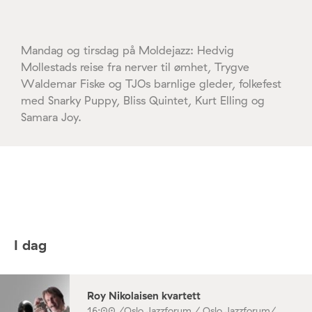
Mandag og tirsdag på Moldejazz: Hedvig
Mollestads reise fra nerver til ømhet, Trygve
Waldemar Fiske og TJOs barnlige gleder, folkefest
med Snarky Puppy, Bliss Quintet, Kurt Elling og
Samara Joy.
I dag
Roy Nikolaisen kvartett
16:00 /
Oslo Jazzforum / Oslo Jazzforum/