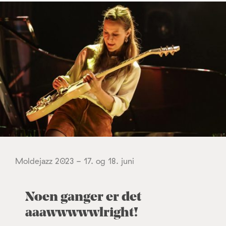
Moldejazz 2023 - 17. og 18. juni
Noen ganger er det
aaawwwwwlright!