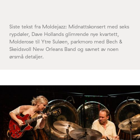
Siste tekst fra Moldejazz: Midnattskonsert med seks
rypdøler, Dave Hollands glimrende nye kvartett,
Molderose til Ytre Suløen, parkmoro med Bech &
Skeidsvoll New Orleans Band og savnet av noen
ørsmå detaljer.