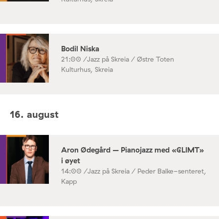
Bodil Niska
21:00 /
Jazz på Skreia / Østre Toten
Kulturhus, Skreia
16. august
Aron Ødegård – Pianojazz med «GLIMT»
i øyet
14:00 /
Jazz på Skreia / Peder Balke-senteret,
Kapp