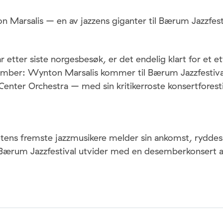
on Marsalis – en av jazzens giganter til Bærum Jazzfes
r etter siste norgesbesøk, er det endelig klart for et e
sember: Wynton Marsalis kommer til Bærum Jazzfesti
 Center Orchestra – med sin kritikerroste konsertforesti
etens fremste jazzmusikere melder sin ankomst, ryddes 
Bærum Jazzfestival utvider med en desemberkonsert a