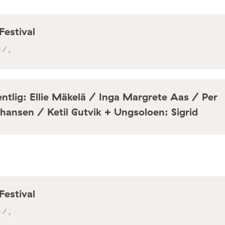
Festival
 / ,
ntlig: Ellie Mäkelä / Inga Margrete Aas / Per
hansen / Ketil Gutvik + Ungsoloen: Sigrid
a / Café Mir, Toftes gate 69, Oslo
Festival
 / ,