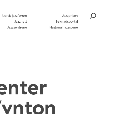
Norsk jazzforum
Jazzprisen
Jazznytt
Søknadsportal
Jazzsentrene
Nasjonal jazzscene
enter
Wynton