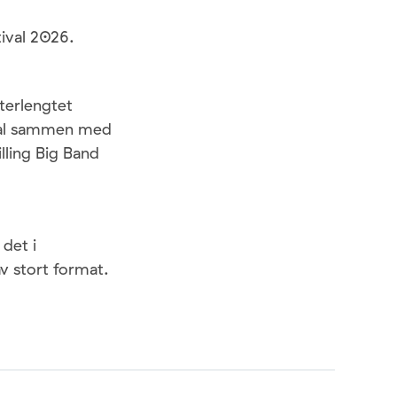
tival 2026.
tterlengtet
val sammen med
lling Big Band
det i
v stort format.