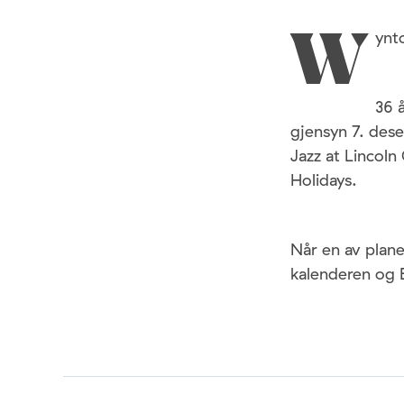
ynt
W
36 å
gjensyn 7. de
Jazz at Lincoln
Holidays.
Når en av plan
kalenderen og 