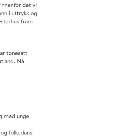
innenfor det vi
nn i uttrykk og
esterhus fram
ar tonesatt
utland. Nå
lag med unge
 og folkedans