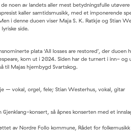
 de noen av landets aller mest betydningsfulle utøvere 
 upresist kaller samtidsmusikk, med et imponerende spe
Men i denne duoen viser Maja S. K. Ratkje og Stian W
 lyriske side.
nominerte plata ‘All losses are restored’, der duoen h
espeare, kom ut i 2024. Siden har de turnert i inn- og 
å til Majas hjembygd Svartskog.
je – vokal, orgel, fele; Stian Westerhus, vokal, gitar
en Gjenklang-konsert, så åpnes konserten med et inns
tøttet av Nordre Follo kommune, Rådet for folkemusikk