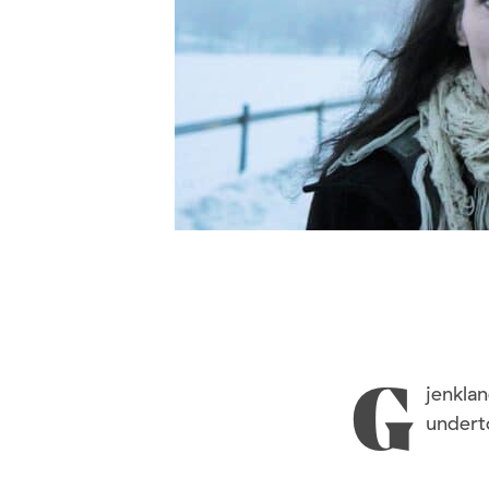
jenkla
G
undert