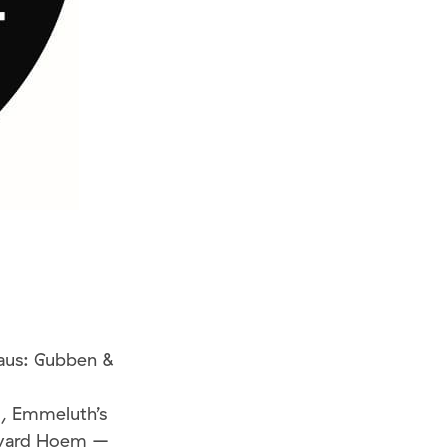
laus: Gubben &
d, Emmeluth’s
dvard Hoem –