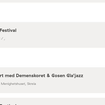
a / Café Mir, Toftes gate 69, Oslo
Festival
 / ,
rt med Demenskoret & Gosen Gla’jazz
/ Menighetshuset, Skreia