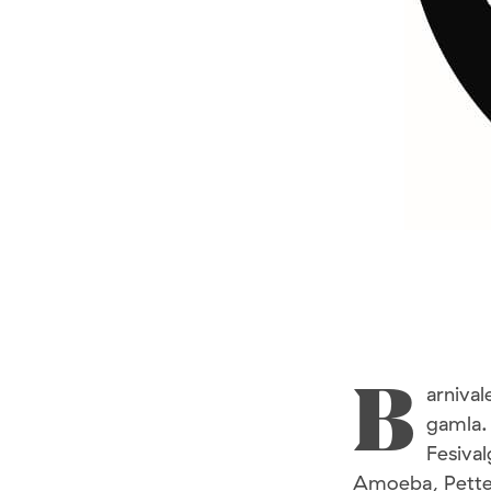
arnival
B
gamla.
Fesival
Amoeba, Pette