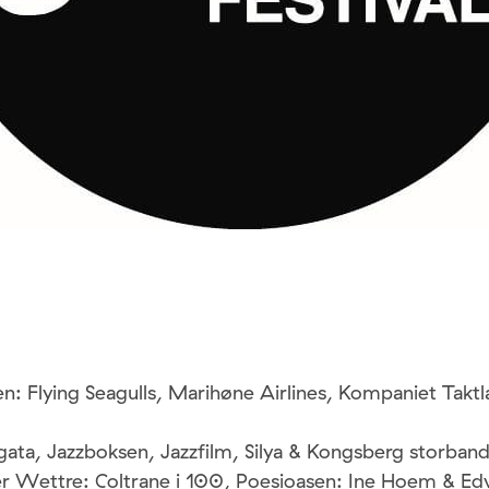
en: Flying Seagulls, Marihøne Airlines, Kompaniet Takt
gata, Jazzboksen, Jazzfilm, Silya & Kongsberg storban
r Wettre: Coltrane i 100, Poesioasen: Ine Hoem & E