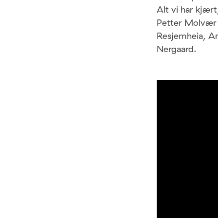
Alt vi har kjær
Petter Molvær 
Resjemheia, An
Nergaard.