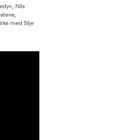
edy», Nils
atene,
rke med Silje