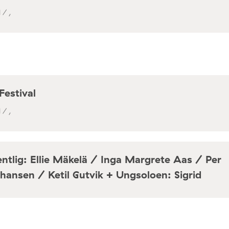
 / ,
Festival
 / ,
ntlig: Ellie Mäkelä / Inga Margrete Aas / Per
hansen / Ketil Gutvik + Ungsoloen: Sigrid
a / Café Mir, Toftes gate 69, Oslo