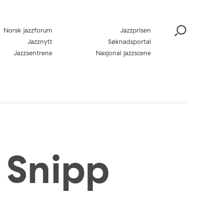
Norsk jazzforum
Jazzprisen
Jazznytt
Søknadsportal
Jazzsentrene
Nasjonal jazzscene
 Snipp