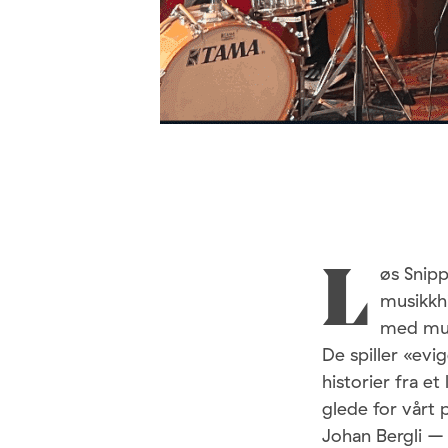
øs Snipp
L
musikkhi
med musi
De spiller «evi
historier fra et
glede for vårt
Johan Bergli –