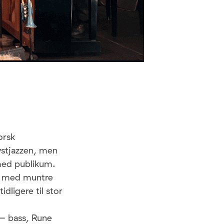
orsk
ystjazzen, men
 med publikum.
et med muntre
idligere til stor
 – bass, Rune