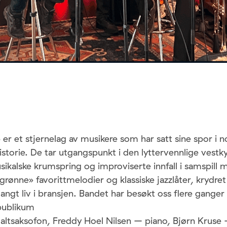
 er et stjernelag av musikere som har satt sine spor i n
storie. De tar utgangspunkt i den lyttervennlige vestk
kalske krumspring og improviserte innfall i samspill
ggrønne» favorittmelodier og klassiske jazzlåter, krydr
 langt liv i bransjen. Bandet har besøkt oss flere ganger t
 publikum
 altsaksofon, Freddy Hoel Nilsen – piano, Bjørn Kruse