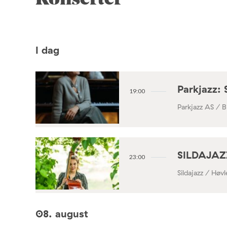
Konserter
I dag
Parkjazz: 
19:00
Parkjazz AS / B
SILDAJAZZ
23:00
Sildajazz / Høv
08. august