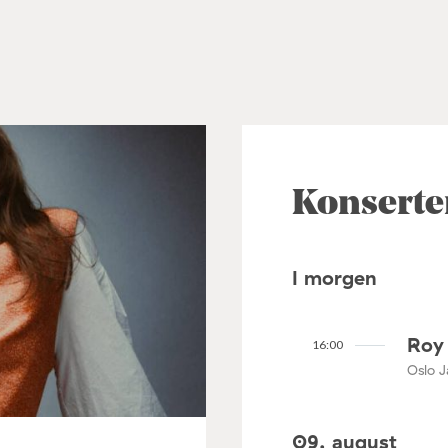
Konserte
I morgen
Roy 
16:00
Oslo J
09. august