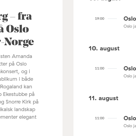
 – fra
Oslo
19:00
Oslo ja
å Oslo
ør-Norge
10. august
listen Amanda
tter på Oslo
Oslo
11:00
akonsert, og i
Oslo ja
ublikum i både
 Rogaland kan
ip Ekestubbe på
11. august
og Snorre Kirk på
ikalsk landskap
lementer elegant
Oslo
11:00
Oslo ja