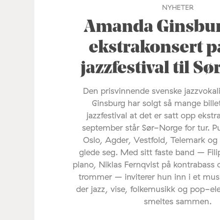
NYHETER
Amanda Ginsburg
ekstrakonsert p
jazzfestival til S
Den prisvinnende svenske jazzvoka
Ginsburg har solgt så mange bille
jazzfestival at det er satt opp ekstr
september står Sør-Norge for tur. P
Oslo, Agder, Vestfold, Telemark og
glede seg. Med sitt faste band – Fil
piano, Niklas Fernqvist på kontrabass 
trommer – inviterer hun inn i et mus
der jazz, vise, folkemusikk og pop-e
smeltes sammen.