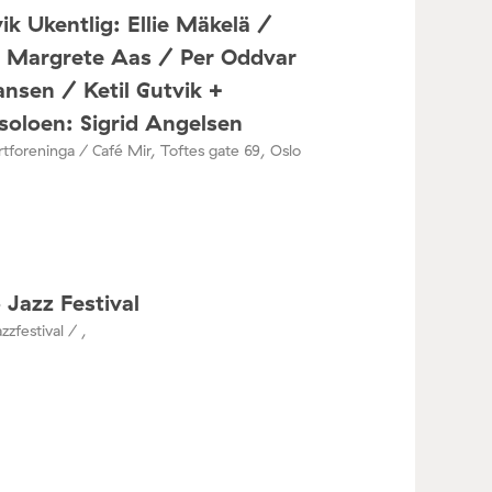
ik Ukentlig: Ellie Mäkelä /
a Margrete Aas / Per Oddvar
nsen / Ketil Gutvik +
oloen: Sigrid Angelsen
tforeninga / Café Mir, Toftes gate 69, Oslo
 Jazz Festival
zzfestival / ,