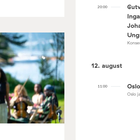
Gutv
20:00
Ing
Joha
Ungs
Konser
12. august
Oslo
11:00
Oslo ja
3