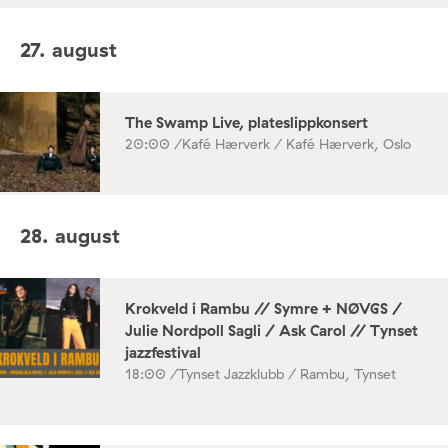
27. august
The Swamp Live, plateslippkonsert
20:00 /
Kafé Hærverk / Kafé Hærverk, Oslo
28. august
Krokveld i Rambu // Symre + NØVGS /
Julie Nordpoll Sagli / Ask Carol // Tynset
jazzfestival
18:00 /
Tynset Jazzklubb / Rambu, Tynset