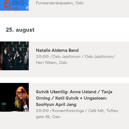
Forstanderskapsalen, Oslo
25. august
Natalie Aldema Band
20:00 /
Oslo Jazzforum / Oslo Jazzforum/
Herr Nilsen, Oslo
Gutvik Ukentlig: Anna Ueland / Tanja
Orning / Ketil Gutvik + Ungsoloen:
SooHyun April Jang
20:00 /
Konsertforeninga / Café Mir, Toftes
gate 69, Oslo