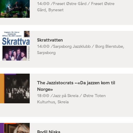
14:00 /
Frøset Østre Gård / Frøset Østre
Gård, Byneset
Skrattvatten
14:00 /
Sarpsborg Jazzklubb / Borg Bierstube,
Sarpsborg
The Jazzistocrats -«Da jazzen kom til
Norge»
18:00 /
Jazz på Skreia / Østre Toten
Kulturhus, Skreia
Bodil Niska