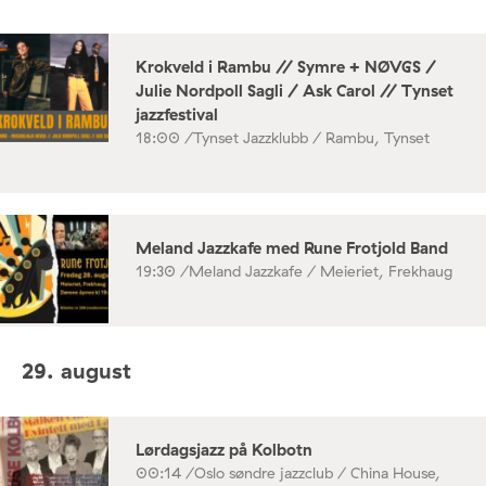
Krokveld i Rambu // Symre + NØVGS /
Julie Nordpoll Sagli / Ask Carol // Tynset
jazzfestival
18:00 /
Tynset Jazzklubb / Rambu, Tynset
Meland Jazzkafe med Rune Frotjold Band
19:30 /
Meland Jazzkafe / Meieriet, Frekhaug
29. august
Lørdagsjazz på Kolbotn
00:14 /
Oslo søndre jazzclub / China House,