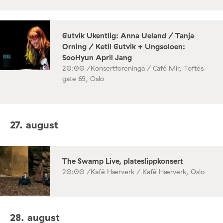
Gutvik Ukentlig: Anna Ueland / Tanja
Orning / Ketil Gutvik + Ungsoloen:
SooHyun April Jang
20:00 /
Konsertforeninga / Café Mir, Toftes
gate 69, Oslo
27. august
The Swamp Live, plateslippkonsert
20:00 /
Kafé Hærverk / Kafé Hærverk, Oslo
28. august