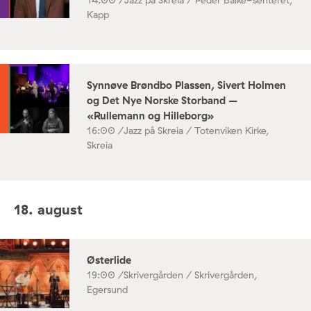
14:00 /
Jazz på Skreia / Peder Balke-senteret,
Kapp
Synnøve Brøndbo Plassen, Sivert Holmen
og Det Nye Norske Storband –
«Rullemann og Hilleborg»
16:00 /
Jazz på Skreia / Totenviken Kirke,
Skreia
18. august
Østerlide
19:00 /
Skrivergården / Skrivergården,
Egersund