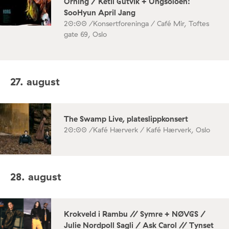
Orning / Ketil Gutvik + Ungsoloen:
SooHyun April Jang
20:00 /
Konsertforeninga / Café Mir, Toftes
gate 69, Oslo
27. august
The Swamp Live, plateslippkonsert
20:00 /
Kafé Hærverk / Kafé Hærverk, Oslo
28. august
Krokveld i Rambu // Symre + NØVGS /
Julie Nordpoll Sagli / Ask Carol // Tynset