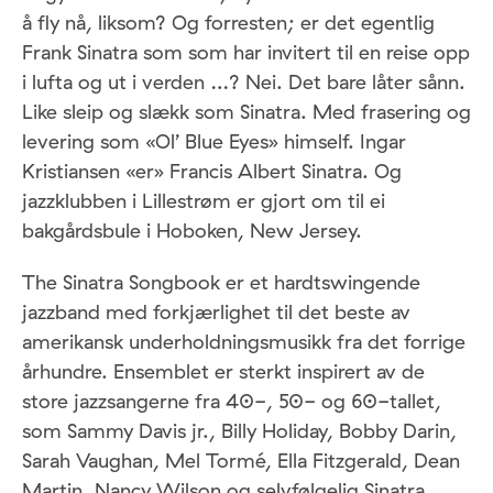
å fly nå, liksom? Og forresten; er det egentlig
Frank Sinatra som som har invitert til en reise opp
i lufta og ut i verden …? Nei. Det bare låter sånn.
Like sleip og slækk som Sinatra. Med frasering og
levering som «Ol’ Blue Eyes» himself. Ingar
Kristiansen «er» Francis Albert Sinatra. Og
jazzklubben i Lillestrøm er gjort om til ei
bakgårdsbule i Hoboken, New Jersey.
The Sinatra Songbook er et hardtswingende
jazzband med forkjærlighet til det beste av
amerikansk underholdningsmusikk fra det forrige
århundre. Ensemblet er sterkt inspirert av de
store jazzsangerne fra 40-, 50- og 60-tallet,
som Sammy Davis jr., Billy Holiday, Bobby Darin,
Sarah Vaughan, Mel Tormé, Ella Fitzgerald, Dean
Martin, Nancy Wilson og selvfølgelig Sinatra