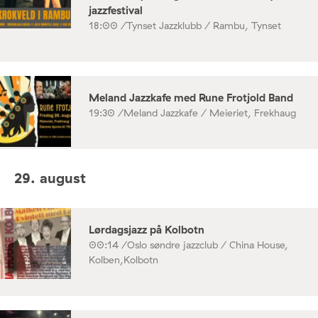
jazzfestival
18:00 /
Tynset Jazzklubb / Rambu, Tynset
Meland Jazzkafe med Rune Frotjold Band
19:30 /
Meland Jazzkafe / Meieriet, Frekhaug
29. august
Lørdagsjazz på Kolbotn
00:14 /
Oslo søndre jazzclub / China House,
Kolben,Kolbotn