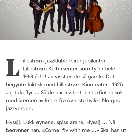
illestrøm jazzklubb feirer jubilanten
L
Lillestrøm Kultursenter som fyller hele
100 år!!!! Ja visst er de så gamle. Det
begynte faktisk med Lillestrøm Kinoteater i 1926.
Ja, tida flyr … Så de har invitert til storfint besøk
med kremen av krem fra øverste hylle i Norges
jazzverden.
Hyssjj! Lukk øynene, spiss ørene. Hyssjj … Nå
begynner han. «Come, fly with me …» Skal han ut