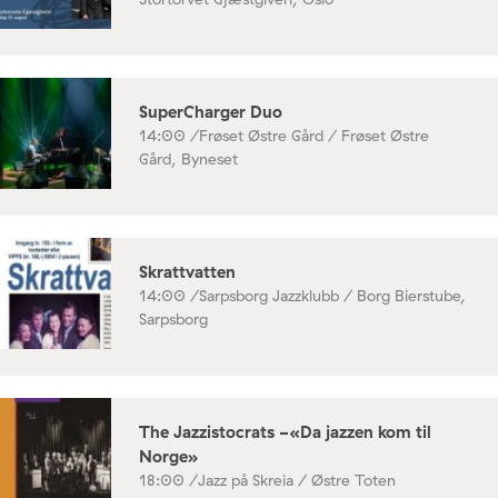
SuperCharger Duo
14:00 /
Frøset Østre Gård / Frøset Østre
Gård, Byneset
Skrattvatten
14:00 /
Sarpsborg Jazzklubb / Borg Bierstube,
Sarpsborg
The Jazzistocrats -«Da jazzen kom til
Norge»
18:00 /
Jazz på Skreia / Østre Toten