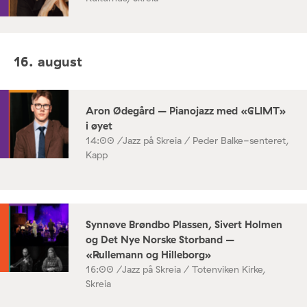
16. august
Aron Ødegård – Pianojazz med «GLIMT»
i øyet
14:00 /
Jazz på Skreia / Peder Balke-senteret,
Kapp
Synnøve Brøndbo Plassen, Sivert Holmen
og Det Nye Norske Storband –
«Rullemann og Hilleborg»
16:00 /
Jazz på Skreia / Totenviken Kirke,
Skreia