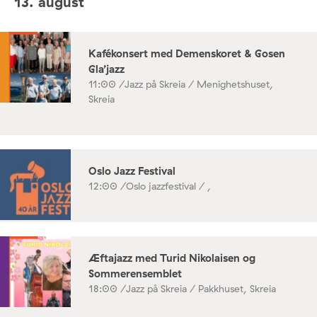
13. august
Kafékonsert med Demenskoret & Gosen
Gla’jazz
11:00 /
Jazz på Skreia / Menighetshuset,
Skreia
Oslo Jazz Festival
12:00 /
Oslo jazzfestival / ,
Æftajazz med Turid Nikolaisen og
Sommerensemblet
18:00 /
Jazz på Skreia / Pakkhuset, Skreia