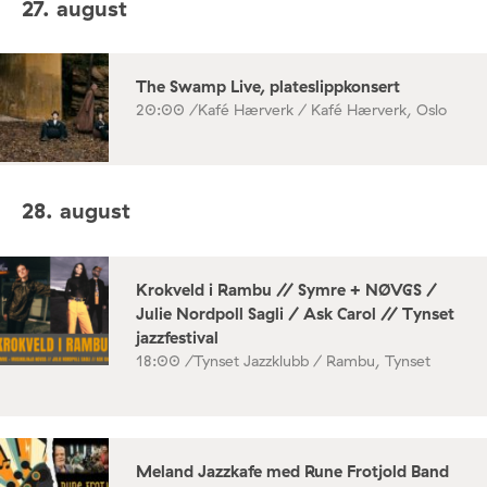
27. august
The Swamp Live, plateslippkonsert
20:00 /
Kafé Hærverk / Kafé Hærverk, Oslo
28. august
Krokveld i Rambu // Symre + NØVGS /
Julie Nordpoll Sagli / Ask Carol // Tynset
jazzfestival
18:00 /
Tynset Jazzklubb / Rambu, Tynset
Meland Jazzkafe med Rune Frotjold Band