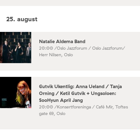
25. august
Natalie Aldema Band
20:00 /
Oslo Jazzforum / Oslo Jazzforum/
Herr Nilsen, Oslo
Gutvik Ukentlig: Anna Ueland / Tanja
Orning / Ketil Gutvik + Ungsoloen:
SooHyun April Jang
20:00 /
Konsertforeninga / Café Mir, Toftes
gate 69, Oslo