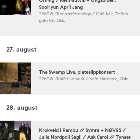
Orning / Ketil Gutvik + Ungsoloen:
SooHyun April Jang
20:00 /
Konsertforeninga / Café Mir, Toftes
gate 69, Oslo
27. august
The Swamp Live, plateslippkonsert
20:00 /
Kafé Hærverk / Kafé Hærverk, Oslo
28. august
Krokveld i Rambu // Symre + NØVGS /
Julie Nordpoll Sagli / Ask Carol // Tynset