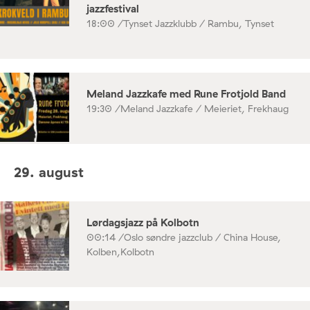
jazzfestival
18:00 /
Tynset Jazzklubb / Rambu, Tynset
Meland Jazzkafe med Rune Frotjold Band
19:30 /
Meland Jazzkafe / Meieriet, Frekhaug
29. august
Lørdagsjazz på Kolbotn
00:14 /
Oslo søndre jazzclub / China House,
Kolben,Kolbotn