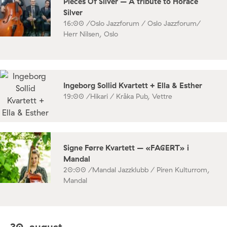
Pieces Of Silver – A tribute to Horace
Silver
16:00 /
Oslo Jazzforum / Oslo Jazzforum/
Herr Nilsen, Oslo
Ingeborg Sollid Kvartett + Ella & Esther
19:00 /
Hikari / Kråka Pub, Vettre
Signe Førre Kvartett – «FAGERT» i
Mandal
20:00 /
Mandal Jazzklubb / Piren Kulturrom,
Mandal
30. august