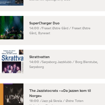
SuperCharger Duo
14:00 /
Frøset Østre Gård / Frøset Østre
Gård, Byneset
Skrattvatten
14:00 /
Sarpsborg Jazzklubb / Borg Bierstube,
Sarpsborg
The Jazzistocrats -«Da jazzen kom til
Norge»
18:00 /
Jazz på Skreia / Østre Toten