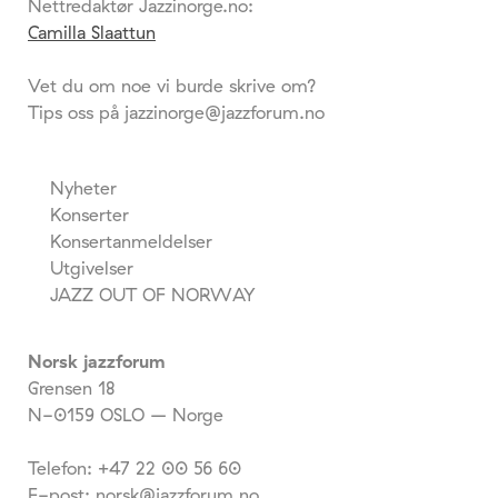
Nettredaktør Jazzinorge.no:
Camilla Slaattun
Vet du om noe vi burde skrive om?
Tips oss på jazzinorge@jazzforum.no
Nyheter
Konserter
Konsertanmeldelser
Utgivelser
JAZZ OUT OF NORWAY
Norsk jazzforum
Grensen 18
N-0159 OSLO – Norge
Telefon: +47 22 00 56 60
E-post: norsk@jazzforum.no