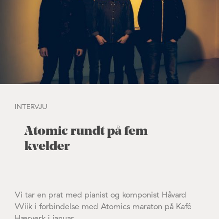
INTERVJU
Atomic rundt på fem
kvelder
Vi tar en prat med pianist og komponist Håvard
Wiik i forbindelse med Atomics maraton på Kafé
Hærverk i januar.