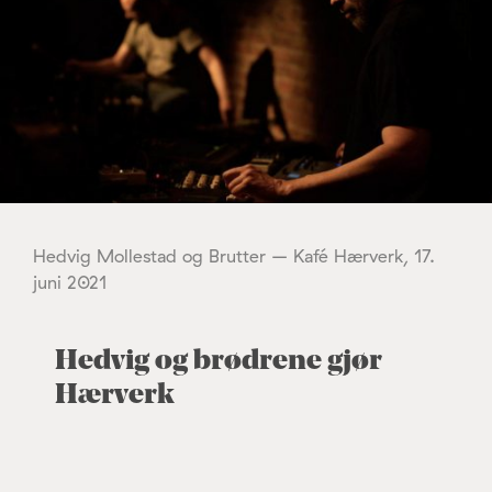
Hedvig Mollestad og Brutter – Kafé Hærverk, 17.
juni 2021
Hedvig og brødrene gjør
Hærverk