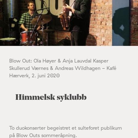
Blow Out: Ola Høyer & Anja Lauvdal Kasper
Skullerud Værnes & Andreas Wildhagen - Kafé
Hærverk, 2. juni 2020
Himmelsk syklubb
To duokonserter begeistret et sulteforet publikum
på Blow Outs sommeråpning.