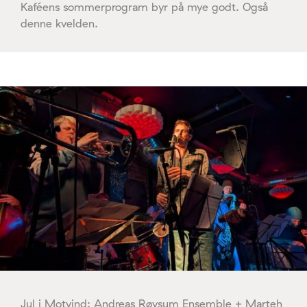
Kaféens sommerprogram byr på mye godt. Også
denne kvelden.
Jul i Motvind: Andreas Røysum Ensemble + Marteh