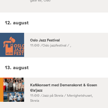
gate 69, Oslo
12. august
Oslo Jazz Festival
11:00 /
Oslo jazzfestival / ,
13. august
Kafékonsert med Demenskoret & Gosen
Gla’jazz
11:00 /
Jazz på Skreia / Menighetshuset,
Skreia