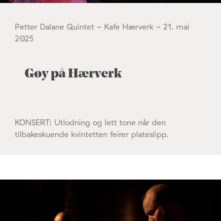
Petter Dalane Quintet - Kafe Hærverk - 21. mai
2025
Gøy på Hærverk
KONSERT: Utlodning og lett tone når den
tilbakeskuende kvintetten feirer plateslipp.