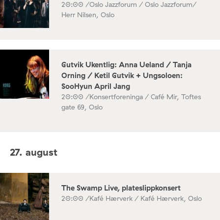
20:00 /
Oslo Jazzforum / Oslo Jazzforum/
Herr Nilsen, Oslo
Gutvik Ukentlig: Anna Ueland / Tanja
Orning / Ketil Gutvik + Ungsoloen:
SooHyun April Jang
20:00 /
Konsertforeninga / Café Mir, Toftes
gate 69, Oslo
27. august
The Swamp Live, plateslippkonsert
20:00 /
Kafé Hærverk / Kafé Hærverk, Oslo