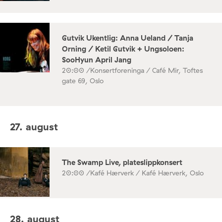
Gutvik Ukentlig: Anna Ueland / Tanja
Orning / Ketil Gutvik + Ungsoloen:
SooHyun April Jang
20:00 /
Konsertforeninga / Café Mir, Toftes
gate 69, Oslo
27. august
The Swamp Live, plateslippkonsert
20:00 /
Kafé Hærverk / Kafé Hærverk, Oslo
28. august