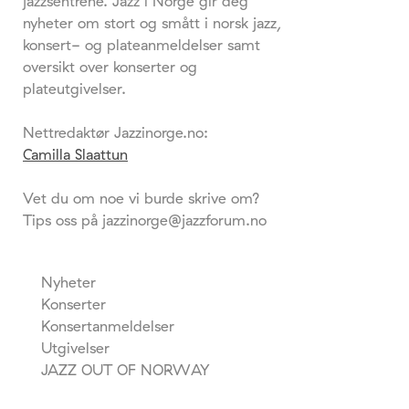
jazzsentrene. Jazz i Norge gir deg
nyheter om stort og smått i norsk jazz,
konsert- og plateanmeldelser samt
oversikt over konserter og
plateutgivelser.
Nettredaktør Jazzinorge.no:
Camilla Slaattun
Vet du om noe vi burde skrive om?
Tips oss på jazzinorge@jazzforum.no
Nyheter
Konserter
Konsertanmeldelser
Utgivelser
JAZZ OUT OF NORWAY