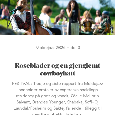
Moldejazz 2026 - del 3
Roseblader og en gjenglemt
cowboyhatt
FESTIVAL: Tredje og siste rapport fra Moldejazz
inneholder omtaler av esperanza spaldings
residency på godt og vondt, Cécile McLorin
Salvant, Brandee Younger, Shabaka, Sofi-O,
Lauvdal/Fosheim og Sakte, fallende i tillegg til
spredte inntrykk i listeform.