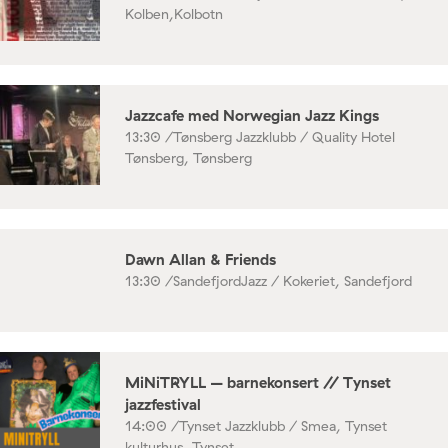
Kolben,Kolbotn
Jazzcafe med Norwegian Jazz Kings
13:30 /
Tønsberg Jazzklubb / Quality Hotel
Tønsberg, Tønsberg
Dawn Allan & Friends
13:30 /
SandefjordJazz / Kokeriet, Sandefjord
MiNiTRYLL – barnekonsert // Tynset
jazzfestival
14:00 /
Tynset Jazzklubb / Smea, Tynset
kulturhus, Tynset