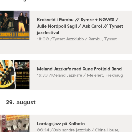
Krokveld i Rambu // Symre + NØVGS /
Julie Nordpoll Sagli / Ask Carol // Tynset
jazzfestival
18:00 /
Tynset Jazzklubb / Rambu, Tynset
Meland Jazzkafe med Rune Frotjold Band
19:30 /
Meland Jazzkafe / Meieriet, Frekhaug
29. august
Lørdagsjazz på Kolbotn
00:14 /
Oslo søndre jazzclub / China House,