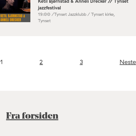
Ketil Bjørnstad & Anneli Drecker // Tynset
jazzfestival
19:00 /
Tynset Jazzklubb / Tynset kirke,
Tynset
1
2
3
Neste
Fra forsiden