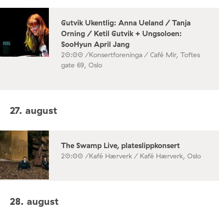
Gutvik Ukentlig: Anna Ueland / Tanja
Orning / Ketil Gutvik + Ungsoloen:
SooHyun April Jang
20:00 /
Konsertforeninga / Café Mir, Toftes
gate 69, Oslo
27. august
The Swamp Live, plateslippkonsert
20:00 /
Kafé Hærverk / Kafé Hærverk, Oslo
28. august