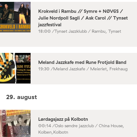
Krokveld i Rambu // Symre + NØVGS /
Julie Nordpoll Sagli / Ask Carol // Tynset
jazzfestival
18:00 /
Tynset Jazzklubb / Rambu, Tynset
Meland Jazzkafe med Rune Frotjold Band
19:30 /
Meland Jazzkafe / Meieriet, Frekhaug
29. august
Lørdagsjazz på Kolbotn
00:14 /
Oslo søndre jazzclub / China House,
Kolben,Kolbotn