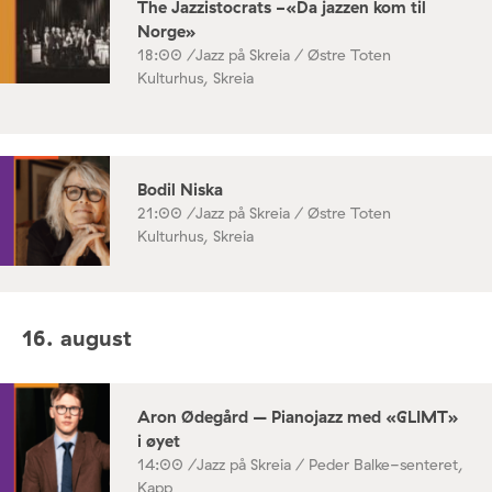
The Jazzistocrats -«Da jazzen kom til
Norge»
18:00 /
Jazz på Skreia / Østre Toten
Kulturhus, Skreia
Bodil Niska
21:00 /
Jazz på Skreia / Østre Toten
Kulturhus, Skreia
16. august
Aron Ødegård – Pianojazz med «GLIMT»
i øyet
14:00 /
Jazz på Skreia / Peder Balke-senteret,
Kapp