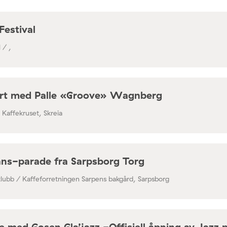
Festival
 / ,
rt med Palle «Groove» Wagnberg
/ Kaffekruset, Skreia
ns-parade fra Sarpsborg Torg
klubb / Kaffeforretningen Sarpens bakgård, Sarpsborg
 med Gosen Gla’jazz -Offisiell åpning av Jazz 