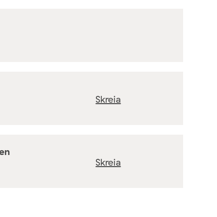
Skreia
ten
Skreia