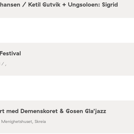
hansen / Ketil Gutvik + Ungsoloen: Sigrid
a / Café Mir, Toftes gate 69, Oslo
Festival
 / ,
rt med Demenskoret & Gosen Gla’jazz
/ Menighetshuset, Skreia