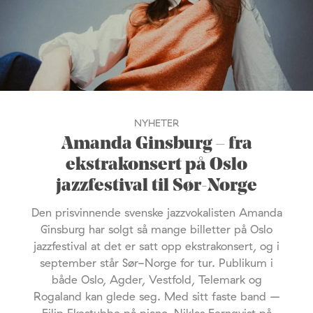
NYHETER
Amanda Ginsburg – fra
ekstrakonsert på Oslo
jazzfestival til Sør-Norge
Den prisvinnende svenske jazzvokalisten Amanda
Ginsburg har solgt så mange billetter på Oslo
jazzfestival at det er satt opp ekstrakonsert, og i
september står Sør-Norge for tur. Publikum i
både Oslo, Agder, Vestfold, Telemark og
Rogaland kan glede seg. Med sitt faste band –
Filip Ekestubbe på piano, Niklas Fernqvist på