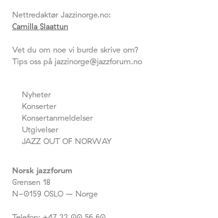
Nettredaktør Jazzinorge.no:
Camilla Slaattun
Vet du om noe vi burde skrive om?
Tips oss på jazzinorge@jazzforum.no
Nyheter
Konserter
Konsertanmeldelser
Utgivelser
JAZZ OUT OF NORWAY
Norsk jazzforum
Grensen 18
N-0159 OSLO – Norge
Telefon: +47 22 00 56 60