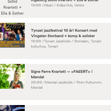
19:00 /
Hikari / Kråka Pub, Vettre
Tynset jazzfestival 10 år! Konsert med
Vingelen Storband + komp & solister
19:00 /
Tynset Jazzklubb / Storsalen, Tynset
kulturhus, Tynset
Signe Førre Kvartett – «FAGERT» i
Mandal
20:00 /
Mandal Jazzklubb / Piren Kulturrom,
Mandal