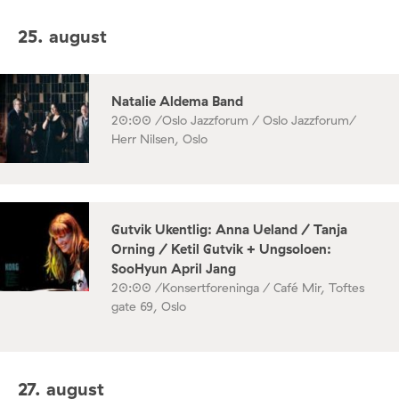
25. august
Natalie Aldema Band
20:00 /
Oslo Jazzforum / Oslo Jazzforum/
Herr Nilsen, Oslo
Gutvik Ukentlig: Anna Ueland / Tanja
Orning / Ketil Gutvik + Ungsoloen:
SooHyun April Jang
20:00 /
Konsertforeninga / Café Mir, Toftes
gate 69, Oslo
27. august