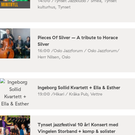
14:00 /
Tynset Jazzklubb / Smea, Tynset
kulturhus, Tynset
Pieces Of Silver – A tribute to Horace
Silver
16:00 /
Oslo Jazzforum / Oslo Jazzforum/
Herr Nilsen, Oslo
Ingeborg Sollid Kvartett + Ella & Esther
19:00 /
Hikari / Kråka Pub, Vettre
Tynset jazzfestival 10 år! Konsert med
Vingelen Storband + komp & solister