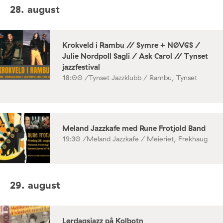
28. august
Krokveld i Rambu // Symre + NØVGS /
Julie Nordpoll Sagli / Ask Carol // Tynset
jazzfestival
18:00 /
Tynset Jazzklubb / Rambu, Tynset
Meland Jazzkafe med Rune Frotjold Band
19:30 /
Meland Jazzkafe / Meieriet, Frekhaug
29. august
Lørdagsjazz på Kolbotn