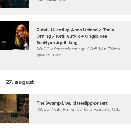
Gutvik Ukentlig: Anna Ueland / Tanja
Orning / Ketil Gutvik + Ungsoloen:
SooHyun April Jang
20:00 /
Konsertforeninga / Café Mir, Toftes
gate 69, Oslo
27. august
The Swamp Live, plateslippkonsert
20:00 /
Kafé Hærverk / Kafé Hærverk, Oslo