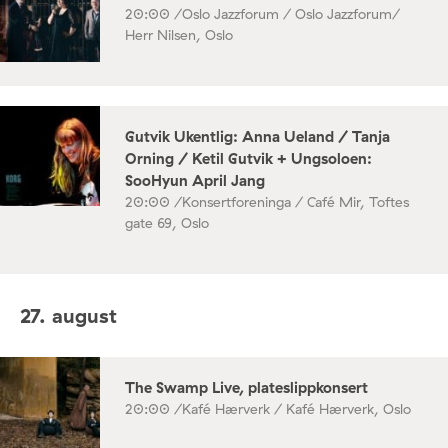
20:00 /
Oslo Jazzforum / Oslo Jazzforum/
Herr Nilsen, Oslo
Gutvik Ukentlig: Anna Ueland / Tanja
Orning / Ketil Gutvik + Ungsoloen:
SooHyun April Jang
20:00 /
Konsertforeninga / Café Mir, Toftes
gate 69, Oslo
27. august
The Swamp Live, plateslippkonsert
20:00 /
Kafé Hærverk / Kafé Hærverk, Oslo