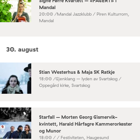
Signe Førre Kvartett – «FAGERT» i
Mandal
20:00 /
Mandal Jazzklubb / Piren Kulturrom,
Mandal
30. august
Stian Westerhus & Maja SK Ratkje
18:00 /
Gjenklang – lyden av Svartskog /
Oppegård kirke, Svartskog
Starfall – Morten Georg Gismervik-
kvintett, Harald Hårfagre Kammerorkester
og Munor
18:00 /
/ Festiviteten, Haugesund