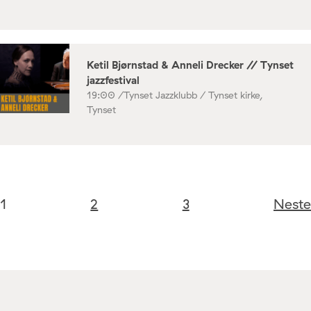
Ketil Bjørnstad & Anneli Drecker // Tynset
jazzfestival
19:00 /
Tynset Jazzklubb / Tynset kirke,
Tynset
1
2
3
Neste