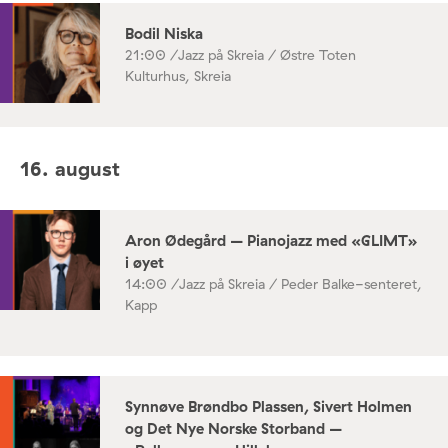
Bodil Niska
21:00 /
Jazz på Skreia / Østre Toten
Kulturhus, Skreia
16. august
Aron Ødegård – Pianojazz med «GLIMT»
i øyet
14:00 /
Jazz på Skreia / Peder Balke-senteret,
Kapp
Synnøve Brøndbo Plassen, Sivert Holmen
og Det Nye Norske Storband –