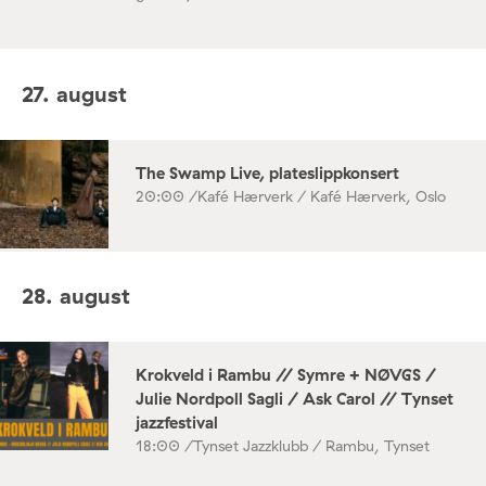
27. august
The Swamp Live, plateslippkonsert
20:00 /
Kafé Hærverk / Kafé Hærverk, Oslo
28. august
Krokveld i Rambu // Symre + NØVGS /
Julie Nordpoll Sagli / Ask Carol // Tynset
jazzfestival
18:00 /
Tynset Jazzklubb / Rambu, Tynset