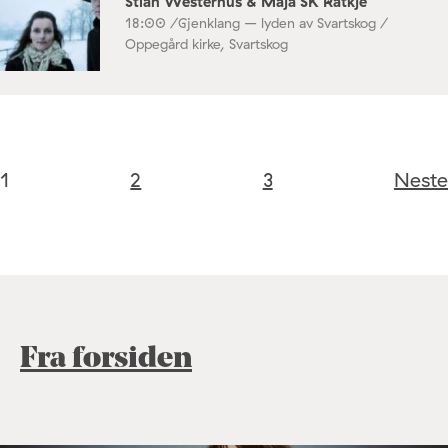
Stian Westerhus & Maja SK Ratkje
18:00 /
Gjenklang – lyden av Svartskog /
Oppegård kirke, Svartskog
1
2
3
Neste
Fra forsiden