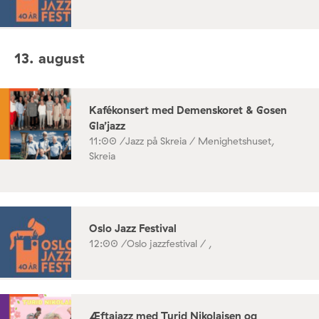
13. august
Kafékonsert med Demenskoret & Gosen
Gla’jazz
11:00 /
Jazz på Skreia / Menighetshuset,
Skreia
Oslo Jazz Festival
12:00 /
Oslo jazzfestival / ,
Æftajazz med Turid Nikolaisen og