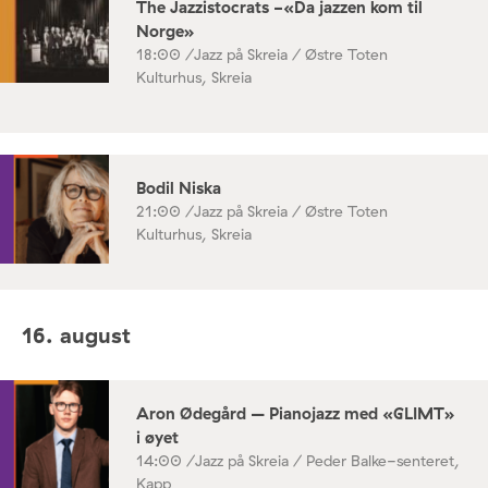
The Jazzistocrats -«Da jazzen kom til
Norge»
18:00 /
Jazz på Skreia / Østre Toten
Kulturhus, Skreia
Bodil Niska
21:00 /
Jazz på Skreia / Østre Toten
Kulturhus, Skreia
16. august
Aron Ødegård – Pianojazz med «GLIMT»
i øyet
14:00 /
Jazz på Skreia / Peder Balke-senteret,
Kapp