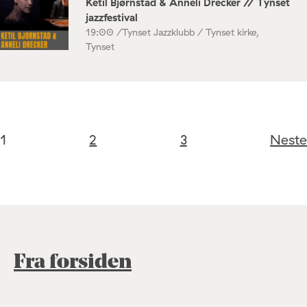
Ketil Bjørnstad & Anneli Drecker // Tynset
jazzfestival
19:00 /
Tynset Jazzklubb / Tynset kirke,
Tynset
1
2
3
Neste
Fra forsiden