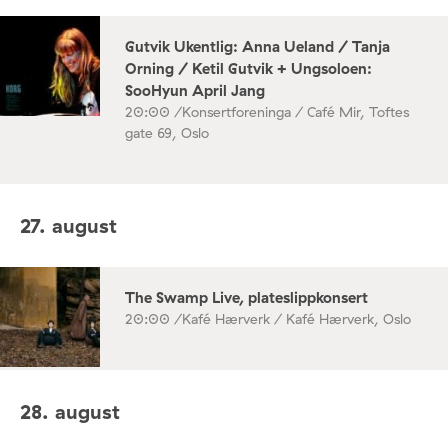
Gutvik Ukentlig: Anna Ueland / Tanja
Orning / Ketil Gutvik + Ungsoloen:
SooHyun April Jang
20:00 /
Konsertforeninga / Café Mir, Toftes
gate 69, Oslo
27. august
The Swamp Live, plateslippkonsert
20:00 /
Kafé Hærverk / Kafé Hærverk, Oslo
28. august