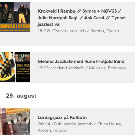
Krokveld i Rambu // Symre + NØVGS /
Julie Nordpoll Sagli / Ask Carol // Tynset
jazzfestival
18:00 /
Tynset Jazzklubb / Rambu, Tynset
Meland Jazzkafe med Rune Frotjold Band
19:30 /
Meland Jazzkafe / Meieriet, Frekhaug
29. august
Lørdagsjazz på Kolbotn
00:14 /
Oslo søndre jazzclub / China House,
Kolben,Kolbotn