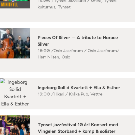
14:00 /
Tynset Jazzklubb / Smea, Tynset
kulturhus, Tynset
Pieces Of Silver – A tribute to Horace
Silver
16:00 /
Oslo Jazzforum / Oslo Jazzforum/
Herr Nilsen, Oslo
Ingeborg Sollid Kvartett + Ella & Esther
19:00 /
Hikari / Kråka Pub, Vettre
Tynset jazzfestival 10 år! Konsert med
Vingelen Storband + komp & solister