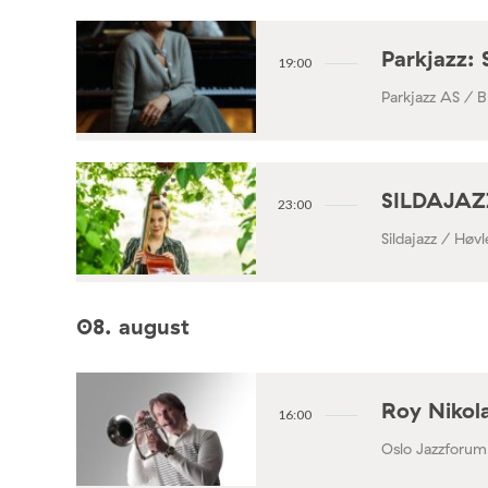
Parkjazz: 
19:00
Parkjazz AS / B
SILDAJAZZ
23:00
Sildajazz / Høv
08. august
Roy Nikola
16:00
Oslo Jazzforum