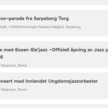
ns-parade fra Sarpsborg Torg
klubb / Kaffeforretningen Sarpens bakgård, Sarpsborg
 med Gosen Gla’jazz -Offisiell åpning av Jazz 
26
/ Stasjonen, Skreia
nsert med Innlandet Ungdomsjazzorkester
/ Stasjonen, Skreia