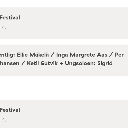
Festival
 / ,
ntlig: Ellie Mäkelä / Inga Margrete Aas / Per
hansen / Ketil Gutvik + Ungsoloen: Sigrid
a / Café Mir, Toftes gate 69, Oslo
Festival
 / ,