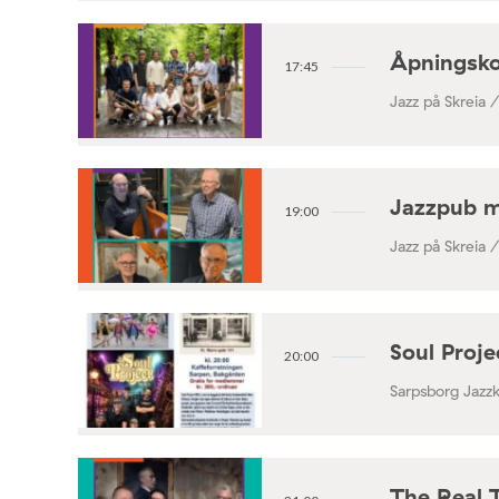
Åpningsko
17:45
Jazz på Skreia 
Jazzpub 
19:00
Jazz på Skreia 
Soul Proj
20:00
Sarpsborg Jazz
The Real 