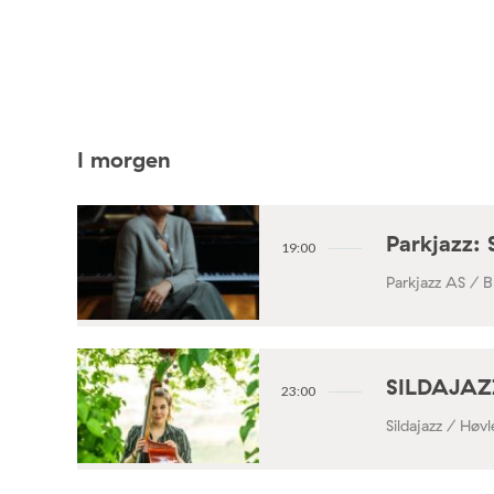
I morgen
Parkjazz: 
19:00
Parkjazz AS / B
SILDAJAZZ
23:00
Sildajazz / Høv