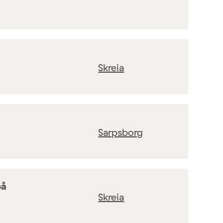
Skreia
Sarpsborg
på
Skreia