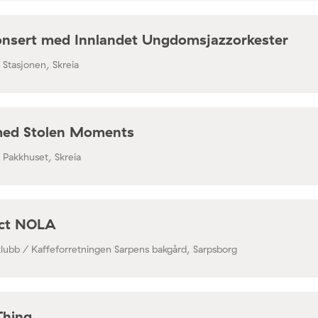
nsert med Innlandet Ungdomsjazzorkester
/ Stasjonen, Skreia
med Stolen Moments
/ Pakkhuset, Skreia
ect NOLA
klubb / Kaffeforretningen Sarpens bakgård, Sarpsborg
Thing