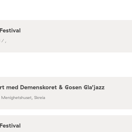
a / Café Mir, Toftes gate 69, Oslo
Festival
 / ,
rt med Demenskoret & Gosen Gla’jazz
/ Menighetshuset, Skreia
Festival