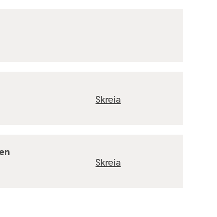
Skreia
ten
Skreia