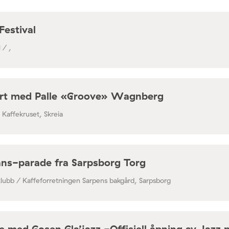
Festival
 / ,
rt med Palle «Groove» Wagnberg
/ Kaffekruset, Skreia
ns-parade fra Sarpsborg Torg
klubb / Kaffeforretningen Sarpens bakgård, Sarpsborg
 med Gosen Gla’jazz -Offisiell åpning av Jazz 