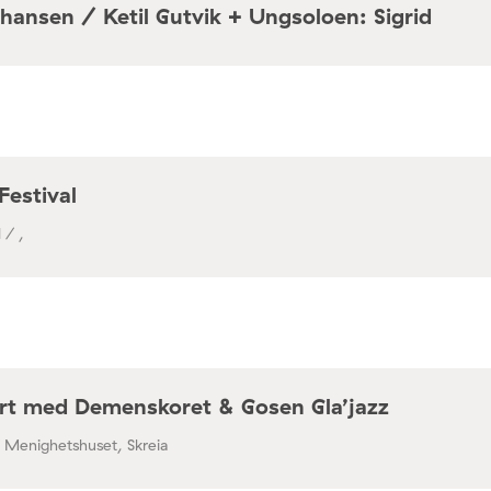
hansen / Ketil Gutvik + Ungsoloen: Sigrid
a / Café Mir, Toftes gate 69, Oslo
Festival
 / ,
rt med Demenskoret & Gosen Gla’jazz
/ Menighetshuset, Skreia