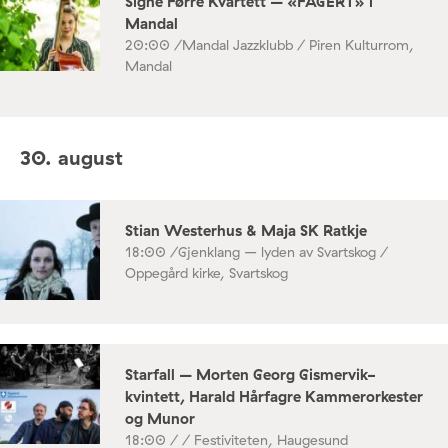
Signe Førre Kvartett – «FAGERT» i
Mandal
20:00 /
Mandal Jazzklubb / Piren Kulturrom,
Mandal
30. august
Stian Westerhus & Maja SK Ratkje
18:00 /
Gjenklang – lyden av Svartskog /
Oppegård kirke, Svartskog
Starfall – Morten Georg Gismervik-
kvintett, Harald Hårfagre Kammerorkester
og Munor
18:00 /
/ Festiviteten, Haugesund