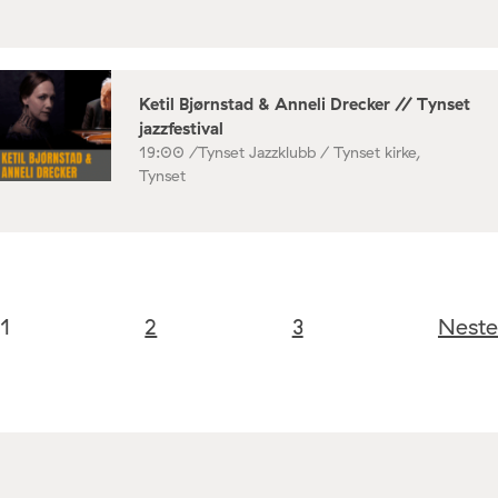
Ketil Bjørnstad & Anneli Drecker // Tynset
jazzfestival
19:00 /
Tynset Jazzklubb / Tynset kirke,
Tynset
1
2
3
Neste