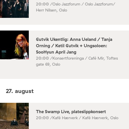
20:00 /
Oslo Jazzforum / Oslo Jazzforum/
Herr Nilsen, Oslo
Gutvik Ukentlig: Anna Ueland / Tanja
Orning / Ketil Gutvik + Ungsoloen:
SooHyun April Jang
20:00 /
Konsertforeninga / Café Mir, Toftes
gate 69, Oslo
27. august
The Swamp Live, plateslippkonsert
20:00 /
Kafé Hærverk / Kafé Hærverk, Oslo