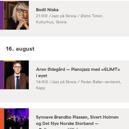
Bodil Niska
21:00 /
Jazz på Skreia / Østre Toten
Kulturhus, Skreia
16. august
Aron Ødegård – Pianojazz med «GLIMT»
i øyet
14:00 /
Jazz på Skreia / Peder Balke-senteret,
Kapp
Synnøve Brøndbo Plassen, Sivert Holmen
og Det Nye Norske Storband –