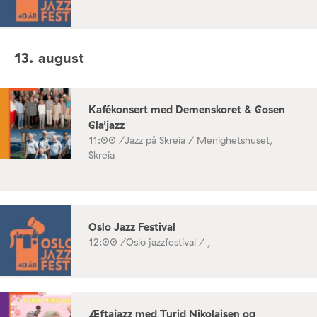
13. august
Kafékonsert med Demenskoret & Gosen
Gla’jazz
11:00 /
Jazz på Skreia / Menighetshuset,
Skreia
Oslo Jazz Festival
12:00 /
Oslo jazzfestival / ,
Æftajazz med Turid Nikolaisen og