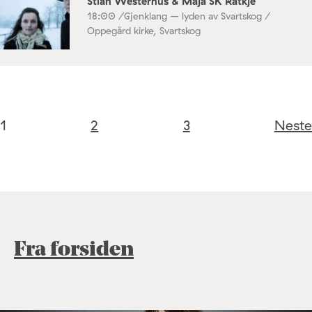
Stian Westerhus & Maja SK Ratkje
18:00 /
Gjenklang – lyden av Svartskog /
Oppegård kirke, Svartskog
1
2
3
Neste
Fra forsiden