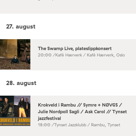
27. august
The Swamp Live, plateslippkonsert
20:00 /
Kafé Hærverk / Kafé Hærverk, Oslo
28. august
Krokveld i Rambu // Symre + NØVGS /
Julie Nordpoll Sagli / Ask Carol // Tynset
jazzfestival
18:00 /
Tynset Jazzklubb / Rambu, Tynset