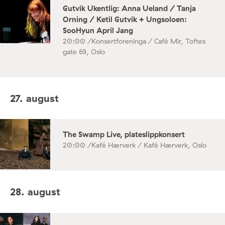
Gutvik Ukentlig: Anna Ueland / Tanja
Orning / Ketil Gutvik + Ungsoloen:
SooHyun April Jang
20:00 /
Konsertforeninga / Café Mir, Toftes
gate 69, Oslo
27. august
The Swamp Live, plateslippkonsert
20:00 /
Kafé Hærverk / Kafé Hærverk, Oslo
28. august