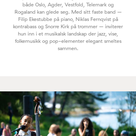
både Oslo, Agder, Vestfold, Telemark og
Rogaland kan glede seg. Med sitt faste band –
Filip Ekestubbe på piano, Niklas Fernqvist på
kontrabass og Snorre Kirk på trommer – inviterer
hun inn i et musikalsk landskap der jazz, vise,
folkemusikk og pop-elementer elegant smeltes
sammen.