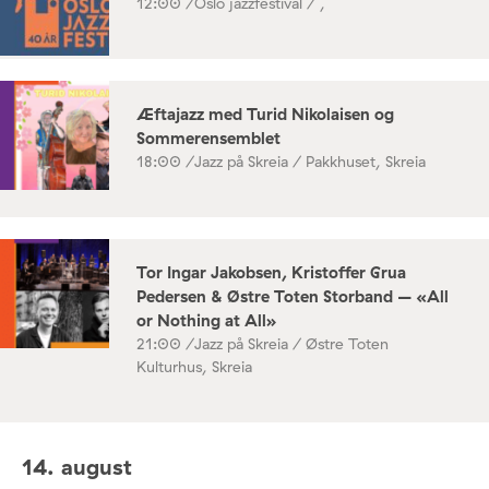
12:00 /
Oslo jazzfestival / ,
Æftajazz med Turid Nikolaisen og
Sommerensemblet
18:00 /
Jazz på Skreia / Pakkhuset, Skreia
Tor Ingar Jakobsen, Kristoffer Grua
Pedersen & Østre Toten Storband – «All
or Nothing at All»
21:00 /
Jazz på Skreia / Østre Toten
Kulturhus, Skreia
14. august