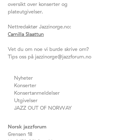
oversikt over konserter og
plateutgivelser.
Nettredaktør Jazzinorge.no:
Camilla Slaattun
Vet du om noe vi burde skrive om?
Tips oss på jazzinorge@jazzforum.no
Nyheter
Konserter
Konsertanmeldelser
Utgivelser
JAZZ OUT OF NORWAY
Norsk jazzforum
Grensen 18