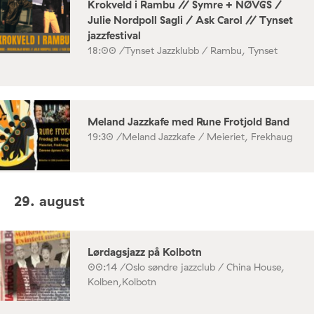
Krokveld i Rambu // Symre + NØVGS /
Julie Nordpoll Sagli / Ask Carol // Tynset
jazzfestival
18:00 /
Tynset Jazzklubb / Rambu, Tynset
Meland Jazzkafe med Rune Frotjold Band
19:30 /
Meland Jazzkafe / Meieriet, Frekhaug
29. august
Lørdagsjazz på Kolbotn
00:14 /
Oslo søndre jazzclub / China House,
Kolben,Kolbotn