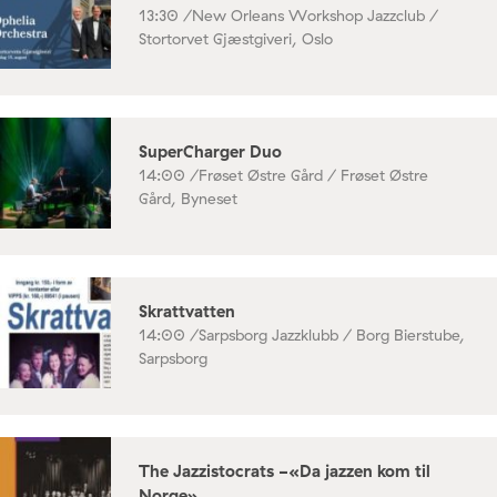
13:30 /
New Orleans Workshop Jazzclub /
Stortorvet Gjæstgiveri, Oslo
SuperCharger Duo
14:00 /
Frøset Østre Gård / Frøset Østre
Gård, Byneset
Skrattvatten
14:00 /
Sarpsborg Jazzklubb / Borg Bierstube,
Sarpsborg
The Jazzistocrats -«Da jazzen kom til
Norge»