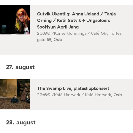
Gutvik Ukentlig: Anna Ueland / Tanja
Orning / Ketil Gutvik + Ungsoloen:
SooHyun April Jang
20:00 /
Konsertforeninga / Café Mir, Toftes
gate 69, Oslo
27. august
The Swamp Live, plateslippkonsert
20:00 /
Kafé Hærverk / Kafé Hærverk, Oslo
28. august