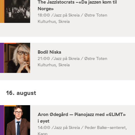
The Jazzistocrats -«Da jazzen kom til
Norge»
18:00 /
Jazz på Skreia / Østre Toten
Kulturhus, Skreia
Bodil Niska
21:00 /
Jazz på Skreia / Østre Toten
Kulturhus, Skreia
16. august
Aron Ødegård – Pianojazz med «GLIMT»
i øyet
14:00 /
Jazz på Skreia / Peder Balke-senteret,
Kapp