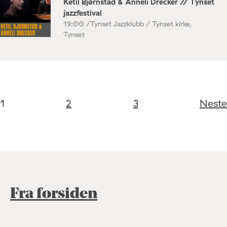
Ketil Bjørnstad & Anneli Drecker // Tynset
jazzfestival
19:00 /
Tynset Jazzklubb / Tynset kirke,
Tynset
1
2
3
Neste
Fra forsiden