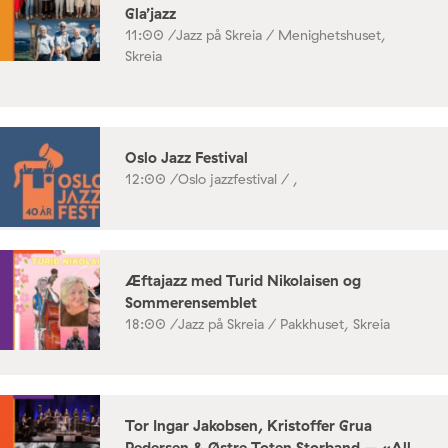
Gla’jazz
11:00 /
Jazz på Skreia / Menighetshuset,
Skreia
Oslo Jazz Festival
12:00 /
Oslo jazzfestival / ,
Æftajazz med Turid Nikolaisen og
Sommerensemblet
18:00 /
Jazz på Skreia / Pakkhuset, Skreia
Tor Ingar Jakobsen, Kristoffer Grua
Pedersen & Østre Toten Storband – «All