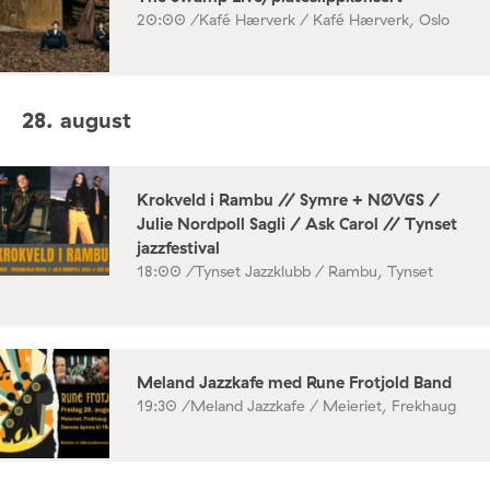
20:00 /
Kafé Hærverk / Kafé Hærverk, Oslo
28. august
Krokveld i Rambu // Symre + NØVGS /
Julie Nordpoll Sagli / Ask Carol // Tynset
jazzfestival
18:00 /
Tynset Jazzklubb / Rambu, Tynset
Meland Jazzkafe med Rune Frotjold Band
19:30 /
Meland Jazzkafe / Meieriet, Frekhaug