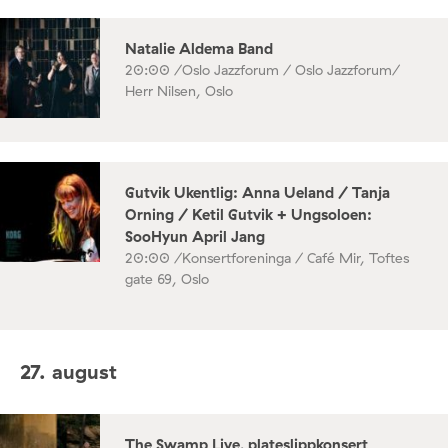
Natalie Aldema Band
20:00 /
Oslo Jazzforum / Oslo Jazzforum/
Herr Nilsen, Oslo
Gutvik Ukentlig: Anna Ueland / Tanja
Orning / Ketil Gutvik + Ungsoloen:
SooHyun April Jang
20:00 /
Konsertforeninga / Café Mir, Toftes
gate 69, Oslo
27. august
The Swamp Live, plateslippkonsert