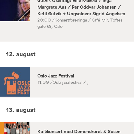
Gutvik Ukentlig: Ellie Mäkelä / Inga
Margrete Aas / Per Oddvar Johansen /
Ketil Gutvik + Ungsoloen: Sigrid Angelsen
20:00 /
Konsertforeninga / Café Mir, Toftes
gate 69, Oslo
12. august
Oslo Jazz Festival
11:00 /
Oslo jazzfestival / ,
13. august
Kafékonsert med Demenskoret & Gosen