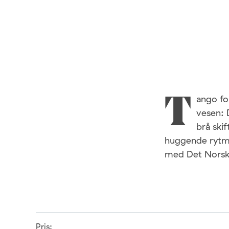
ango fo
T
vesen: 
brå ski
huggende rytme
med Det Norske
Pris: