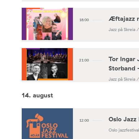
Æftajazz 
18:00
Jazz på Skreia 
Tor Ingar 
21:00
Storband 
Jazz på Skreia 
14. august
Oslo Jazz 
12:00
Oslo jazzfestival