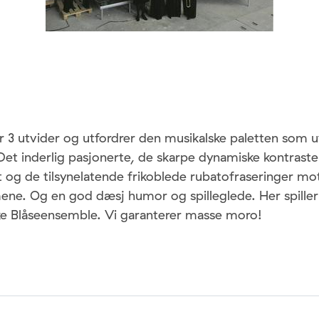
r 3 utvider og utfordrer den musikalske paletten som 
Det inderlig pasjonerte, de skarpe dynamiske kontrast
ft og de tilsynelatende frikoblede rubatofraseringer mot
ne. Og en god dæsj humor og spilleglede. Her spill
 Blåseensemble. Vi garanterer masse moro!