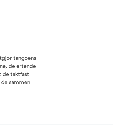
utgjør tangoens
ene, de ertende
 de taktfast
er de sammen