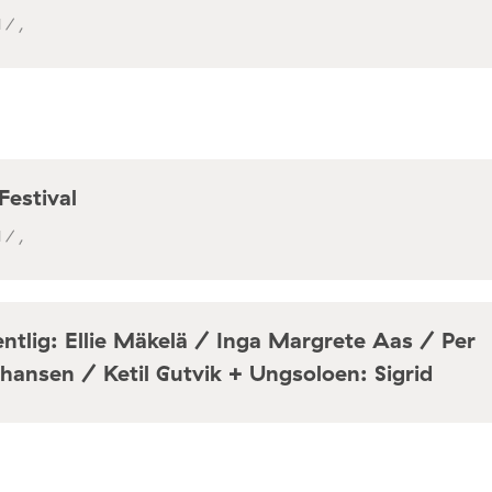
 / ,
Festival
 / ,
ntlig: Ellie Mäkelä / Inga Margrete Aas / Per
hansen / Ketil Gutvik + Ungsoloen: Sigrid
a / Café Mir, Toftes gate 69, Oslo