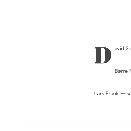
avid S
D
Børre 
Lars Frank – sa