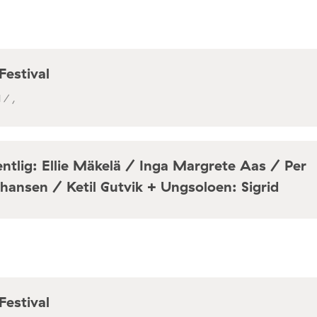
Festival
 / ,
ntlig: Ellie Mäkelä / Inga Margrete Aas / Per
hansen / Ketil Gutvik + Ungsoloen: Sigrid
a / Café Mir, Toftes gate 69, Oslo
Festival