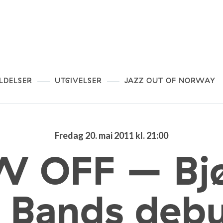
LDELSER
UTGIVELSER
JAZZ OUT OF NORWAY
Fredag 20. mai 2011 kl. 21:00
 OFF – Bjø
s Bands debu