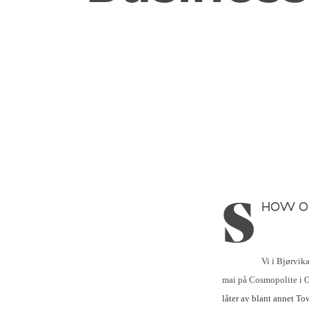
HOW OFF
S
Vi i Bjørvika
mai på Cosmopolite i 
låter av blant annet T