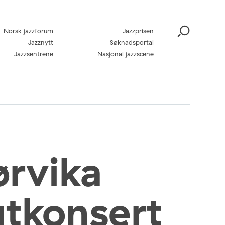
Norsk jazzforum
Jazzprisen
Jazznytt
Søknadsportal
Jazzsentrene
Nasjonal jazzscene
rvika
tkonsert