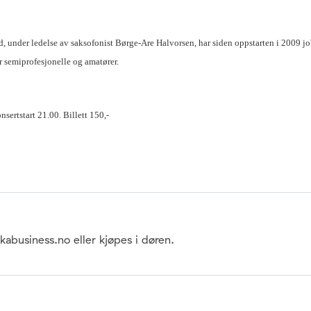
 under ledelse av saksofonist Børge-Are Halvorsen, har siden oppstarten i 2009 jobb
r semiprofesjonelle og amatører.
sertstart 21.00. Billett 150,-
ikabusiness.no eller kjøpes i døren.