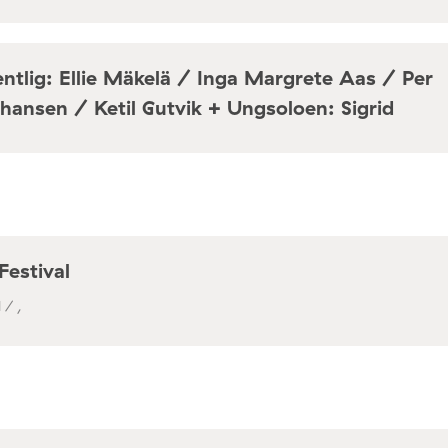
ntlig: Ellie Mäkelä / Inga Margrete Aas / Per
hansen / Ketil Gutvik + Ungsoloen: Sigrid
a / Café Mir, Toftes gate 69, Oslo
Festival
 / ,