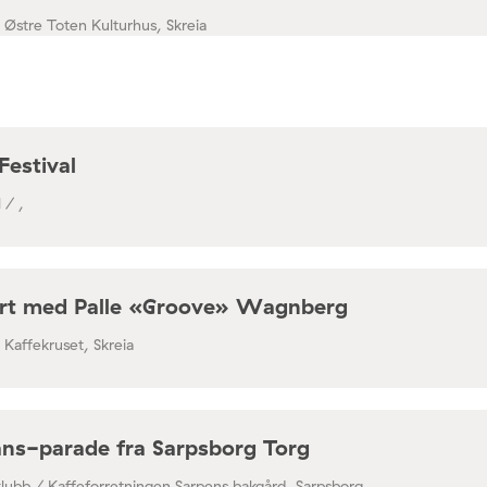
/ Østre Toten Kulturhus, Skreia
Festival
 / ,
rt med Palle «Groove» Wagnberg
/ Kaffekruset, Skreia
ns-parade fra Sarpsborg Torg
klubb / Kaffeforretningen Sarpens bakgård, Sarpsborg