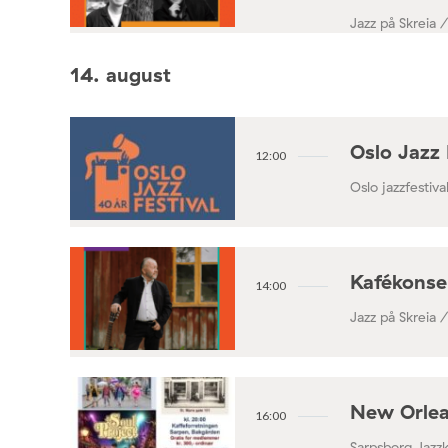
Jazz på Skreia 
14. august
Oslo Jazz 
12:00
Oslo jazzfestival
Kafékonse
14:00
Jazz på Skreia 
New Orlea
16:00
Sarpsborg Jazz