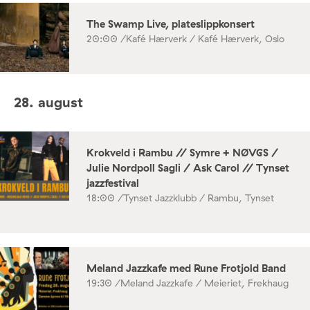
The Swamp Live, plateslippkonsert
20:00 /
Kafé Hærverk / Kafé Hærverk, Oslo
28. august
Krokveld i Rambu // Symre + NØVGS /
Julie Nordpoll Sagli / Ask Carol // Tynset
jazzfestival
18:00 /
Tynset Jazzklubb / Rambu, Tynset
Meland Jazzkafe med Rune Frotjold Band
19:30 /
Meland Jazzkafe / Meieriet, Frekhaug