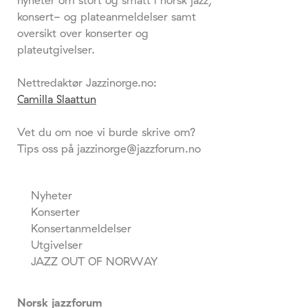
nyheter om stort og smått i norsk jazz,
konsert- og plateanmeldelser samt
oversikt over konserter og
plateutgivelser.
Nettredaktør Jazzinorge.no:
Camilla Slaattun
Vet du om noe vi burde skrive om?
Tips oss på jazzinorge@jazzforum.no
Nyheter
Konserter
Konsertanmeldelser
Utgivelser
JAZZ OUT OF NORWAY
Norsk jazzforum