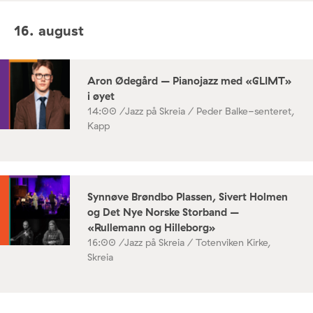
16. august
Aron Ødegård – Pianojazz med «GLIMT»
i øyet
14:00 /
Jazz på Skreia / Peder Balke-senteret,
Kapp
Synnøve Brøndbo Plassen, Sivert Holmen
og Det Nye Norske Storband –
«Rullemann og Hilleborg»
16:00 /
Jazz på Skreia / Totenviken Kirke,
Skreia