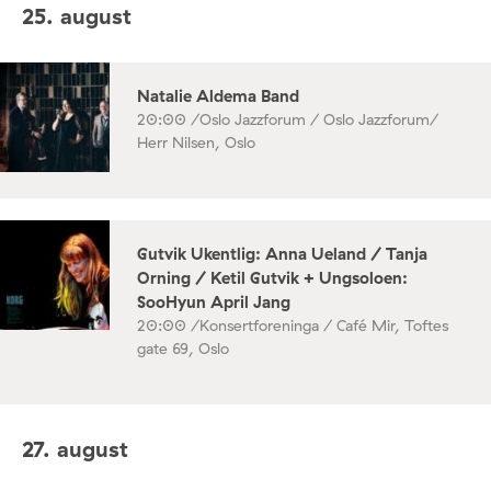
25. august
Natalie Aldema Band
20:00 /
Oslo Jazzforum / Oslo Jazzforum/
Herr Nilsen, Oslo
Gutvik Ukentlig: Anna Ueland / Tanja
Orning / Ketil Gutvik + Ungsoloen:
SooHyun April Jang
20:00 /
Konsertforeninga / Café Mir, Toftes
gate 69, Oslo
27. august