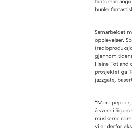
fantomarrangør
bunke fantasti
Samarbeidet me
opplevelser. Sp
(radioproduksj
gjennom tidene
Heine Totland 
prosjektet ga T
jazzgate, basert
“More pepper, 
å være i Sigurd
musikerne som 
vi er derfor ek