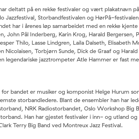
ar deltatt på en rekke festivaler og vært plakatnavn 
slo Jazzfestival, Storbandfestivalen og HørPå-festivale
ndet har i årenes løp samarbeidet med en rekke kjente 
n, John Pål Inderberg, Karin Krog, Harald Bergersen,
esper Thilo, Lasse Lindgren, Laila Dalseth, Elisabeth M
n Nicolaisen, Torbjørn Sunde, Dick de Graaf og Harald 
n legendariske jazztrompeter Atle Hammer er fast m
r for bandet er musiker og komponist Helge Hurum s
remste storbandledere. Blant de ensembler han har led
 storband, NRK Radiostorbandet, Oslo Workshop Big 
orband. Han har gjestet festivaler i inn- og utland og 
lark Terry Big Band ved Montreux Jazz Festival.