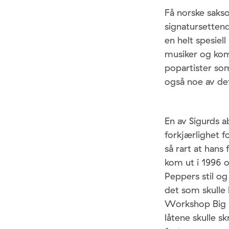
Få norske sakso
signatursettend
en helt spesiel
musiker og komp
popartister so
også noe av de
En av Sigurds a
forkjærlighet f
så rart at hans
kom ut i 1996 
Peppers stil og
det som skulle
Workshop Big B
låtene skulle s