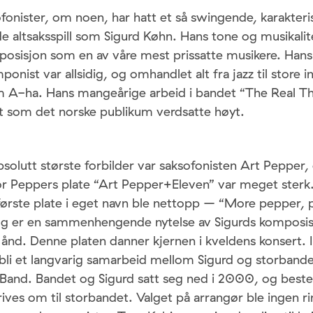
fonister, om noen, har hatt et så swingende, karakteri
e altsaksspill som Sigurd Køhn. Hans tone og musikalite
l posisjon som en av våre mest prissatte musikere. Han
onist var allsidig, og omhandlet alt fra jazz til store i
m A-ha. Hans mangeårige arbeid i bandet “The Real Thi
t som det norske publikum verdsatte høyt.
bsolutt største forbilder var saksofonisten Art Pepper,
or Peppers plate “Art Pepper+Eleven” var meget sterk.
 første plate i eget navn ble nettopp – “More pepper, 
og er en sammenhengende nytelse av Sigurds komposisj
 ånd. Denne platen danner kjernen i kveldens konsert.
 bli et langvarig samarbeid mellom Sigurd og storband
and. Bandet og Sigurd satt seg ned i 2000, og beste
krives om til storbandet. Valget på arrangør ble ingen r