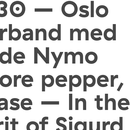
30 – Oslo
orband med
ode Nymo
ore pepper,
ase – In th
rit of Sigurd