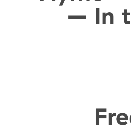
– In t
Fre