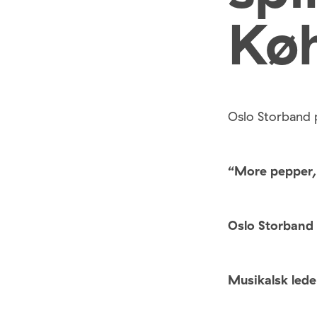
Kø
Oslo Storband 
“More pepper, 
Oslo Storban
Musikalsk led