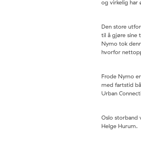
og virkelig har
Den store utfor
til å gjøre sin
Nymo tok denne
hvorfor nettopp
Frode Nymo er 
med fartstid b
Urban Connecti
Oslo storband v
Helge Hurum.