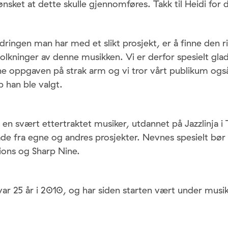
 ønsket at dette skulle gjennomføres. Takk til Heidi for 
dringen man har med et slikt prosjekt, er å finne den ri
e tolkninger av denne musikken. Vi er derfor spesielt gla
 oppgaven på strak arm og vi tror vårt publikum også
 han ble valgt.
en svært ettertraktet musiker, utdannet på Jazzlinja i
åde fra egne og andres prosjekter. Nevnes spesielt bø
ons og Sharp Nine.
ar 25 år i 2010, og har siden starten vært under musik