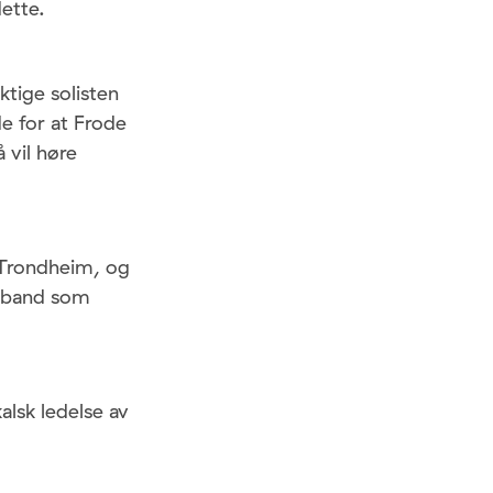
dette.
ktige solisten
de for at Frode
 vil høre
 Trondheim, og
r band som
alsk ledelse av