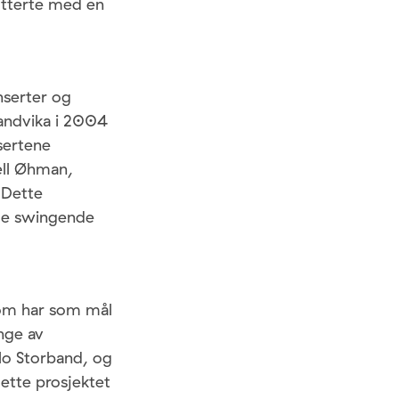
itterte med en
nserter og
Sandvika i 2004
sertene
ell Øhman,
 Dette
mme swingende
som har som mål
nge av
lo Storband, og
dette prosjektet