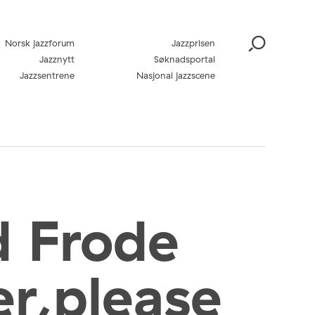
Norsk jazzforum
Jazzprisen
Jazznytt
Søknadsportal
Jazzsentrene
Nasjonal jazzscene
d Frode
r,please