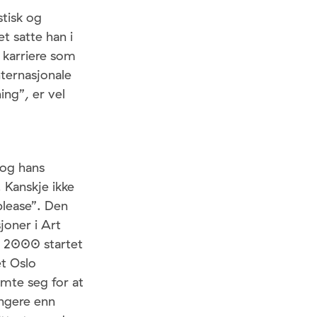
stisk og
t satte han i
s karriere som
nternasjonale
ng”, er vel
 og hans
 Kanskje ikke
please”. Den
oner i Art
 I 2000 startet
et Oslo
mte seg for at
ingere enn