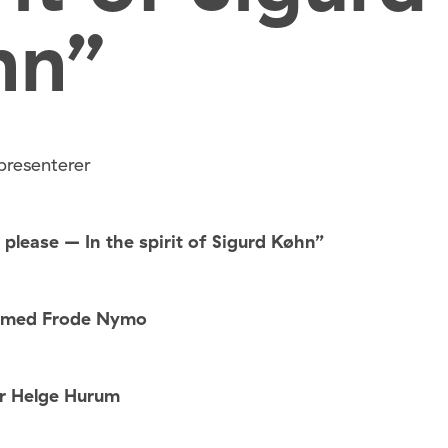
hn”
presenterer
please – In the spirit of Sigurd Køhn”
d med Frode Nymo
er Helge Hurum