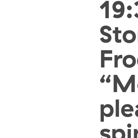
19:
St
Fr
“M
ple
spi