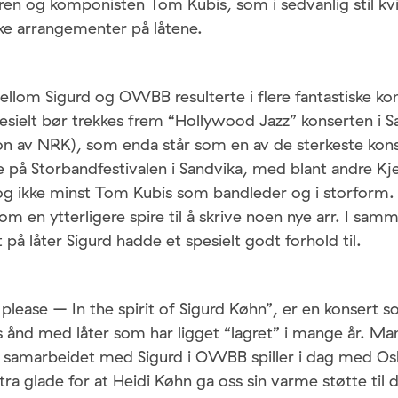
en og komponisten Tom Kubis, som i sedvanlig stil kv
ske arrangementer på låtene.
llom Sigurd og OWBB resulterte i flere fantastiske ko
esielt bør trekkes frem “Hollywood Jazz” konserten i 
on av NRK), som enda står som en av de sterkeste kon
 på Storbandfestivalen i Sandvika, med blant andre Kj
og ikke minst Tom Kubis som bandleder og i storform.
om en ytterligere spire til å skrive noen nye arr. I sa
 på låter Sigurd hadde et spesielt godt forhold til.
please – In the spirit of Sigurd Køhn”, er en konsert 
s ånd med låter som har ligget “lagret” i mange år. Ma
samarbeidet med Sigurd i OWBB spiller i dag med Os
stra glade for at Heidi Køhn ga oss sin varme støtte til 