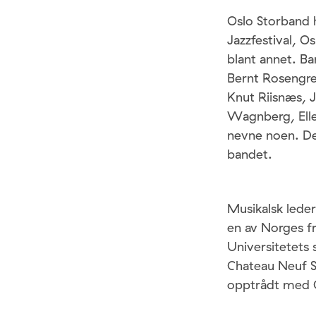
Oslo Storband h
Jazzfestival, O
blant annet. Ba
Bernt Rosengre
Knut Riisnæs, J
Wagnberg, Elle
nevne noen. De
bandet.
Musikalsk lede
en av Norges f
Universitetets
Chateau Neuf St
opptrådt med C