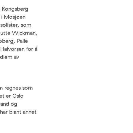
på Kongsberg
n i Mosjøen
solister, som
 Putte Wickman,
oberg, Palle
Halvorsen for å
edlem av
om regnes som
et er Oslo
Band og
har blant annet