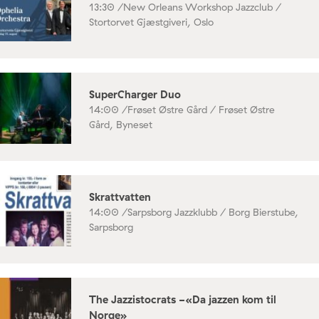
13:30 /
New Orleans Workshop Jazzclub /
Stortorvet Gjæstgiveri, Oslo
SuperCharger Duo
14:00 /
Frøset Østre Gård / Frøset Østre
Gård, Byneset
Skrattvatten
14:00 /
Sarpsborg Jazzklubb / Borg Bierstube,
Sarpsborg
The Jazzistocrats -«Da jazzen kom til
Norge»