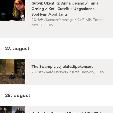
Gutvik Ukentlig: Anna Ueland / Tanja
Orning / Ketil Gutvik + Ungsoloen:
SooHyun April Jang
20:00 /
Konsertforeninga / Café Mir, Toftes
gate 69, Oslo
27. august
The Swamp Live, plateslippkonsert
20:00 /
Kafé Hærverk / Kafé Hærverk, Oslo
28. august