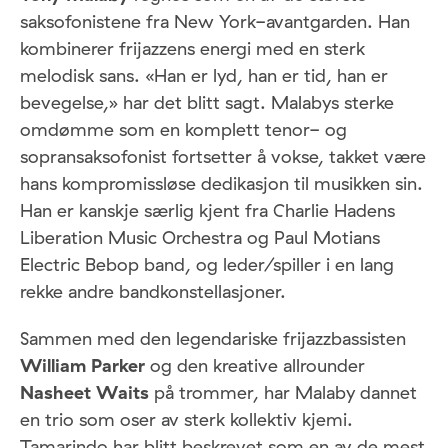
saksofonistene fra New York-avantgarden. Han
kombinerer frijazzens energi med en sterk
melodisk sans. «Han er lyd, han er tid, han er
bevegelse,» har det blitt sagt. Malabys sterke
omdømme som en komplett tenor- og
sopransaksofonist fortsetter å vokse, takket være
hans kompromissløse dedikasjon til musikken sin.
Han er kanskje særlig kjent fra Charlie Hadens
Liberation Music Orchestra og Paul Motians
Electric Bebop band, og leder/spiller i en lang
rekke andre bandkonstellasjoner.
Sammen med den legendariske frijazzbassisten
William Parker
og den kreative allrounder
Nasheet Waits
på trommer, har Malaby dannet
en trio som oser av sterk kollektiv kjemi.
Tamarindo har blitt beskrevet som en av de mest