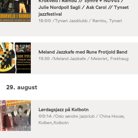
Krokveld i Rambu // Symre + NØVGS /
Julie Nordpoll Sagli / Ask Carol // Tynset
jazzfestival
18:00 /
Tynset Jazzklubb / Rambu, Tynset
Meland Jazzkafe med Rune Frotjold Band
19:30 /
Meland Jazzkafe / Meieriet, Frekhaug
29. august
Lørdagsjazz på Kolbotn
00:14 /
Oslo søndre jazzclub / China House,
Kolben,Kolbotn