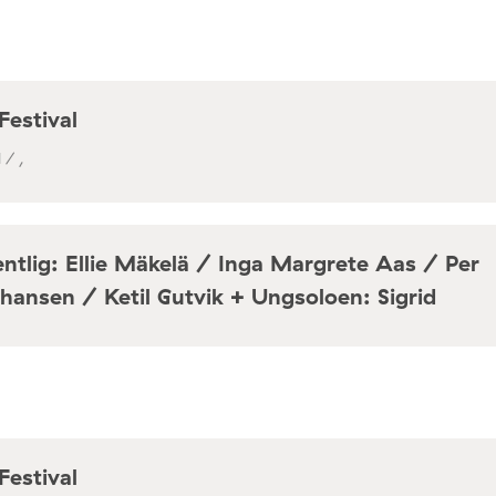
Festival
 / ,
ntlig: Ellie Mäkelä / Inga Margrete Aas / Per
hansen / Ketil Gutvik + Ungsoloen: Sigrid
a / Café Mir, Toftes gate 69, Oslo
Festival