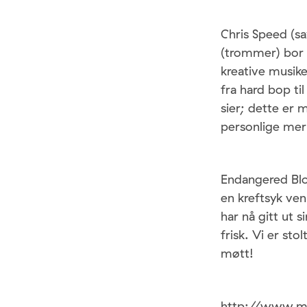
Chris Speed (sa
(trommer) bor 
kreative musiker
fra hard bop ti
sier; dette er 
personlige merk
Endangered Blo
en kreftsyk ven
har nå gitt ut s
frisk. Vi er st
møtt!
http://www.m