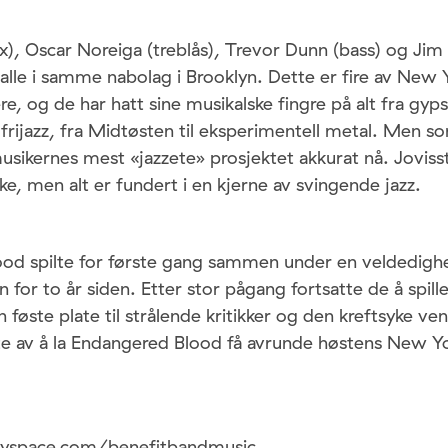
x), Oscar Noreiga (treblås), Trevor Dunn (bass) og Jim
alle i samme nabolag i Brooklyn. Dette er fire av New
e, og de har hatt sine musikalske fingre på alt fra gypsy
l frijazz, fra Midtøsten til eksperimentell metal. Men 
musikernes mest «jazzete» prosjektet akkurat nå. Jovisst
e, men alt er fundert i en kjerne av svingende jazz.
od spilte for første gang sammen under en veldedighe
n for to år siden. Etter stor pågang fortsatte de å spi
in føste plate til strålende kritikker og den kreftsyke ve
olte av å la Endangered Blood få avrunde høstens New Yo
yspace.com/benefitbandmusic