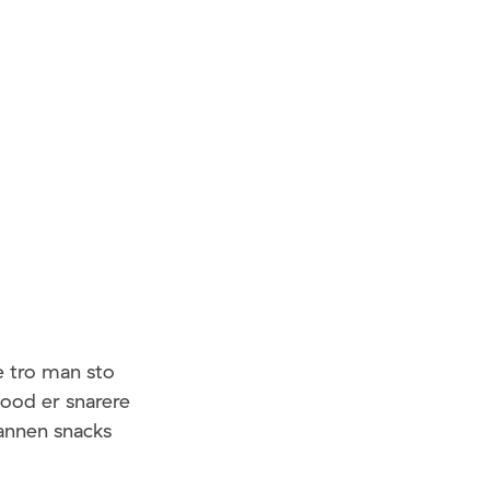
e tro man sto
lood er snarere
annen snacks