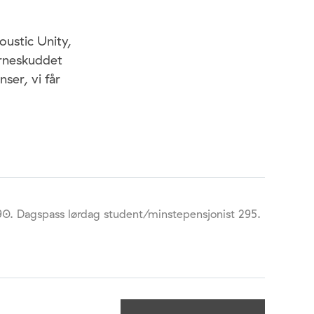
ustic Unity,
erneskuddet
ser, vi får
90. Dagspass lørdag student/minstepensjonist 295.