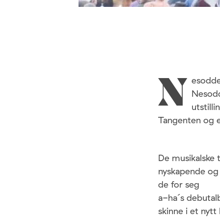
esodde
N
Nesoddt
utstill
Tangenten og 
De musikalske 
nyskapende og 
de for seg
a-ha´s debutal
skinne i et nytt