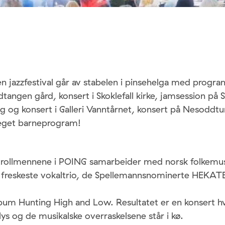
n jazzfestival går av stabelen i pinsehelga med progra
angen gård, konsert i Skoklefall kirke, jamsession på S
ing og konsert i Galleri Vanntårnet, konsert på Nesoddtu
eget barneprogram!
trollmennene i POING samarbeider med norsk folkemus
freskeste vokaltrio, de Spellemannsnominerte HEKAT
bum Hunting High and Low. Resultatet er en konsert h
 lys og de musikalske overraskelsene står i kø.