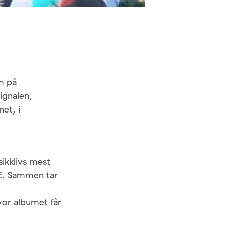
m på
ignalen,
net, i
ikklivs mest
E. Sammen tar
vor albumet får