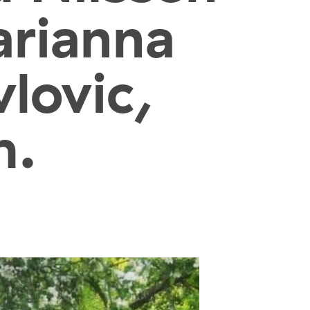
arianna
lovic,
m.