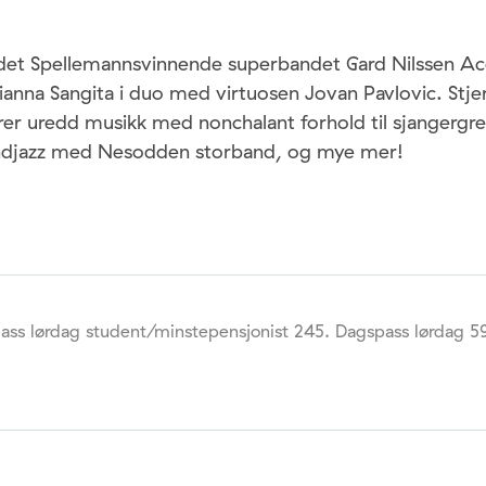
 det Spellemannsvinnende superbandet Gard Nilssen Aco
ianna Sangita i duo med virtuosen Jovan Pavlovic. Stj
r uredd musikk med nonchalant forhold til sjangergren
andjazz med Nesodden storband, og mye mer!
pass lørdag student/minstepensjonist 245. Dagspass lørdag 5