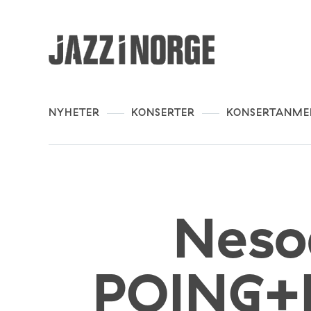
NYHETER
KONSERTER
KONSERTANME
Nesod
POING+H