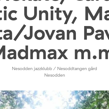
ic Unity, M
ta/Jovan Pav
admax m.
Nesodden jazzklubb / Nesoddtangen gård
Nesodden