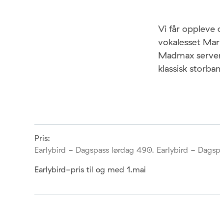
Vi får oppleve
vokalesset Mar
Madmax servere
klassisk storb
Pris:
Earlybird - Dagspass lørdag 490. Earlybird - Dags
Earlybird-pris til og med 1.mai