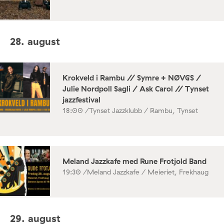
28. august
Krokveld i Rambu // Symre + NØVGS /
Julie Nordpoll Sagli / Ask Carol // Tynset
jazzfestival
18:00 /
Tynset Jazzklubb / Rambu, Tynset
Meland Jazzkafe med Rune Frotjold Band
19:30 /
Meland Jazzkafe / Meieriet, Frekhaug
29. august