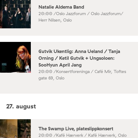
Natalie Aldema Band
20:00 /
Oslo Jazzforum / Oslo Jazzforum/
Herr Nilsen, Oslo
Gutvik Ukentlig: Anna Ueland / Tanja
Orning / Ketil Gutvik + Ungsoloen:
SooHyun April Jang
20:00 /
Konsertforeninga / Café Mir, Toftes
gate 69, Oslo
27. august
The Swamp Live, plateslippkonsert
20:00 /
Kafé Hærverk / Kafé Hærverk, Oslo