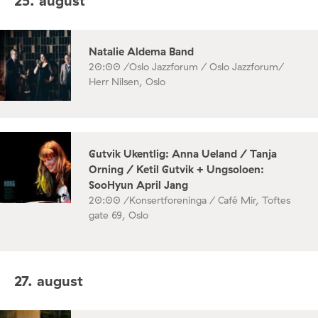
25. august
Natalie Aldema Band
20:00 /
Oslo Jazzforum / Oslo Jazzforum/
Herr Nilsen, Oslo
Gutvik Ukentlig: Anna Ueland / Tanja
Orning / Ketil Gutvik + Ungsoloen:
SooHyun April Jang
20:00 /
Konsertforeninga / Café Mir, Toftes
gate 69, Oslo
27. august