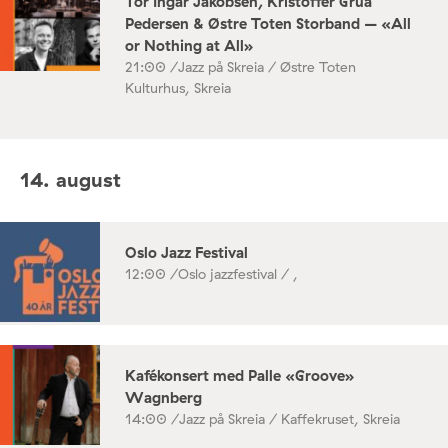
Tor Ingar Jakobsen, Kristoffer Grua
Pedersen & Østre Toten Storband – «All
or Nothing at All»
21:00 /
Jazz på Skreia / Østre Toten
Kulturhus, Skreia
14. august
Oslo Jazz Festival
12:00 /
Oslo jazzfestival / ,
Kafékonsert med Palle «Groove»
Wagnberg
14:00 /
Jazz på Skreia / Kaffekruset, Skreia