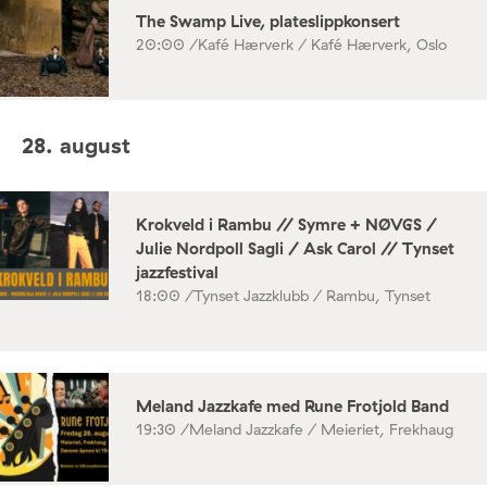
The Swamp Live, plateslippkonsert
20:00 /
Kafé Hærverk / Kafé Hærverk, Oslo
28. august
Krokveld i Rambu // Symre + NØVGS /
Julie Nordpoll Sagli / Ask Carol // Tynset
jazzfestival
18:00 /
Tynset Jazzklubb / Rambu, Tynset
Meland Jazzkafe med Rune Frotjold Band
19:30 /
Meland Jazzkafe / Meieriet, Frekhaug