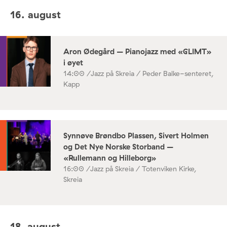
16. august
Aron Ødegård – Pianojazz med «GLIMT»
i øyet
14:00 /
Jazz på Skreia / Peder Balke-senteret,
Kapp
Synnøve Brøndbo Plassen, Sivert Holmen
og Det Nye Norske Storband –
«Rullemann og Hilleborg»
16:00 /
Jazz på Skreia / Totenviken Kirke,
Skreia
18. august