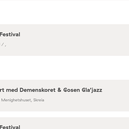
a / Café Mir, Toftes gate 69, Oslo
Festival
 / ,
rt med Demenskoret & Gosen Gla’jazz
/ Menighetshuset, Skreia
Festival