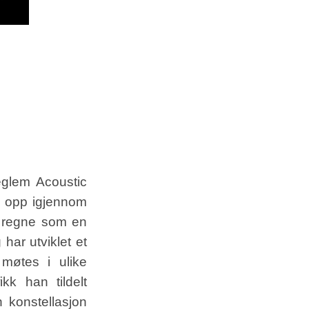
eglem Acoustic
ar opp igjennom
å regne som en
 har utviklet et
 møtes i ulike
kk han tildelt
 konstellasjon