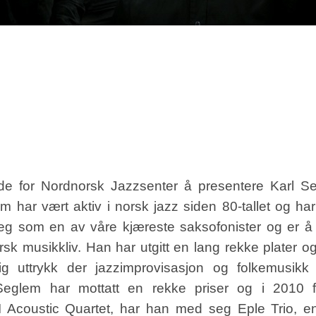
de for Nordnorsk Jazzsenter å presentere Karl S
m har vært aktiv i norsk jazz siden 80-tallet og h
seg som en av våre kjæreste saksofonister og er 
orsk musikkliv. Han har utgitt en lang rekke plater og
lig uttrykk der jazzimprovisasjon og folkemusikk
Seglem har mottatt en rekke priser og i 2010 fi
I Acoustic Quartet, har han med seg Eple Trio, en