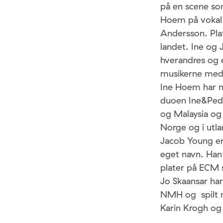
på en scene som
Hoem på vokal
Andersson. Plat
landet. Ine og 
hverandres og e
musikerne med t
Ine Hoem har m
duoen Ine&Pede
og Malaysia og 
Norge og i utla
Jacob Young er
eget navn. Han
plater på ECM 
Jo Skaansar har
NMH og spilt m
Karin Krogh og