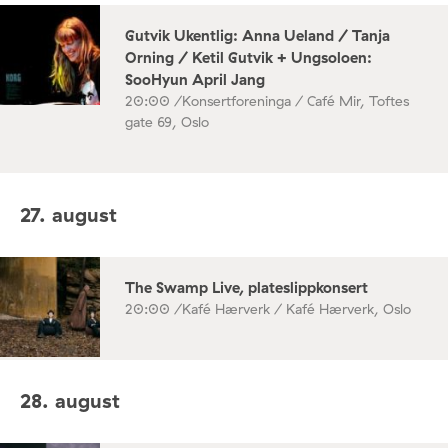
Gutvik Ukentlig: Anna Ueland / Tanja
Orning / Ketil Gutvik + Ungsoloen:
SooHyun April Jang
20:00 /
Konsertforeninga / Café Mir, Toftes
gate 69, Oslo
27. august
The Swamp Live, plateslippkonsert
20:00 /
Kafé Hærverk / Kafé Hærverk, Oslo
28. august