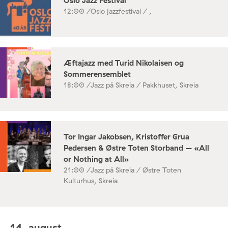
Oslo Jazz Festival
12:00 /
Oslo jazzfestival / ,
Æftajazz med Turid Nikolaisen og
Sommerensemblet
18:00 /
Jazz på Skreia / Pakkhuset, Skreia
Tor Ingar Jakobsen, Kristoffer Grua
Pedersen & Østre Toten Storband – «All
or Nothing at All»
21:00 /
Jazz på Skreia / Østre Toten
Kulturhus, Skreia
14. august