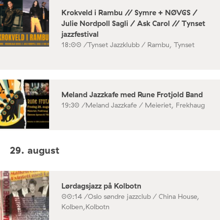
Krokveld i Rambu // Symre + NØVGS /
Julie Nordpoll Sagli / Ask Carol // Tynset
jazzfestival
18:00 /
Tynset Jazzklubb / Rambu, Tynset
Meland Jazzkafe med Rune Frotjold Band
19:30 /
Meland Jazzkafe / Meieriet, Frekhaug
29. august
Lørdagsjazz på Kolbotn
00:14 /
Oslo søndre jazzclub / China House,
Kolben,Kolbotn