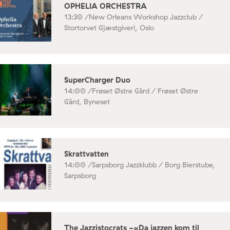
OPHELIA ORCHESTRA
13:30 /
New Orleans Workshop Jazzclub /
Stortorvet Gjæstgiveri, Oslo
SuperCharger Duo
14:00 /
Frøset Østre Gård / Frøset Østre
Gård, Byneset
Skrattvatten
14:00 /
Sarpsborg Jazzklubb / Borg Bierstube,
Sarpsborg
The Jazzistocrats -«Da jazzen kom til