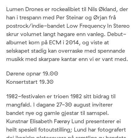
Lumen Drones er rockealibiet til Nils Økland, der
han i trespann med Per Steinar og Ørjan frå
postrock/indie-bandet Low Frequency In Stereo
skrur volumet langt høgare enn vanleg. Debut-
albumet kom på ECM i 2014, og viste at
selskapet stadig kan overraske med spennande
musikk med skarpare kantar enn vi er vant med.
Dørene opnar 19.00
Konsertstart 19.30
1982-festivalen er trioen 1982 sitt bidrag til
mangfald. I dagane 27-30 august inviterer
bandet nye og gamle gjestar til samspel.
Kunstnar Elisabeth Færøy Lund presenterer ei
heilt spesiell fotoutstilling; Lund har fotografert
dei ikoniske platecovera på samtlige av bandets