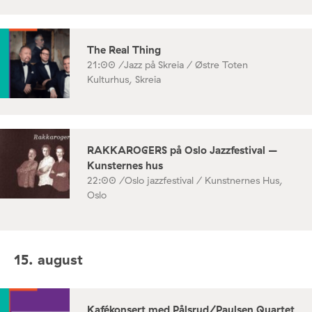
The Real Thing
21:00 /
Jazz på Skreia / Østre Toten
Kulturhus, Skreia
RAKKAROGERS på Oslo Jazzfestival –
Kunsternes hus
22:00 /
Oslo jazzfestival / Kunstnernes Hus,
Oslo
15. august
Kafékonsert med Pålsrud/Paulsen Quartet