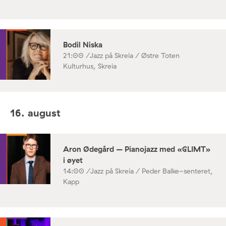
Bodil Niska
21:00 /
Jazz på Skreia / Østre Toten
Kulturhus, Skreia
16. august
Aron Ødegård – Pianojazz med «GLIMT»
i øyet
14:00 /
Jazz på Skreia / Peder Balke-senteret,
Kapp