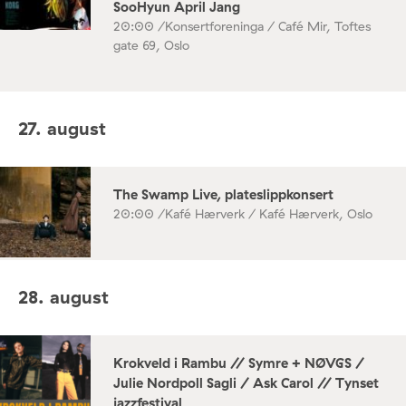
SooHyun April Jang
20:00 /
Konsertforeninga / Café Mir, Toftes
gate 69, Oslo
27. august
The Swamp Live, plateslippkonsert
20:00 /
Kafé Hærverk / Kafé Hærverk, Oslo
28. august
Krokveld i Rambu // Symre + NØVGS /
Julie Nordpoll Sagli / Ask Carol // Tynset
jazzfestival