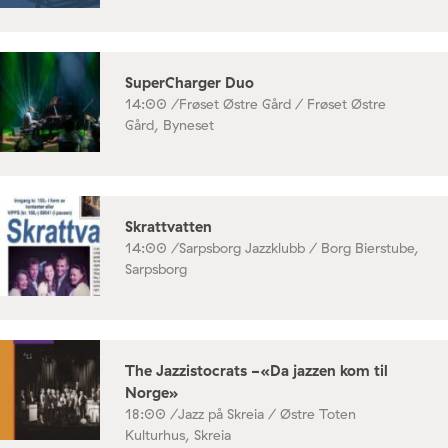
SuperCharger Duo
14:00 /
Frøset Østre Gård / Frøset Østre
Gård, Byneset
Skrattvatten
14:00 /
Sarpsborg Jazzklubb / Borg Bierstube,
Sarpsborg
The Jazzistocrats -«Da jazzen kom til
Norge»
18:00 /
Jazz på Skreia / Østre Toten
Kulturhus, Skreia