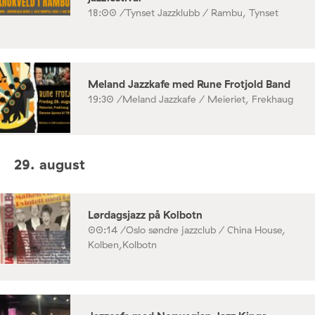
18:00 /
Tynset Jazzklubb / Rambu, Tynset
Meland Jazzkafe med Rune Frotjold Band
19:30 /
Meland Jazzkafe / Meieriet, Frekhaug
29. august
Lørdagsjazz på Kolbotn
00:14 /
Oslo søndre jazzclub / China House,
Kolben,Kolbotn