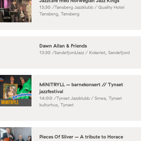
Jazzcafe med Norwegian Jazz Kings
13:30 /
Tønsberg Jazzklubb / Quality Hotel
Tønsberg, Tønsberg
Dawn Allan & Friends
13:30 /
SandefjordJazz / Kokeriet, Sandefjord
MiNiTRYLL – barnekonsert // Tynset
jazzfestival
14:00 /
Tynset Jazzklubb / Smea, Tynset
kulturhus, Tynset
Pieces Of Silver – A tribute to Horace