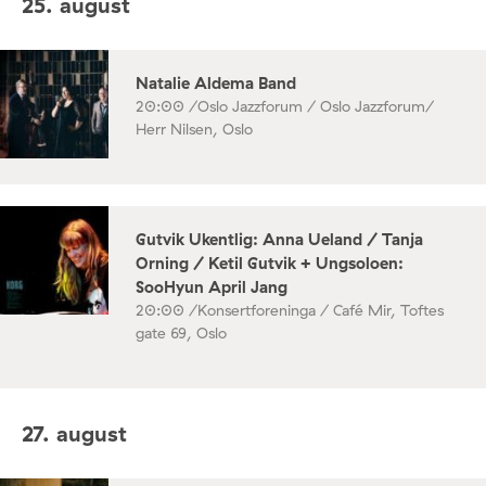
25. august
Natalie Aldema Band
20:00 /
Oslo Jazzforum / Oslo Jazzforum/
Herr Nilsen, Oslo
Gutvik Ukentlig: Anna Ueland / Tanja
Orning / Ketil Gutvik + Ungsoloen:
SooHyun April Jang
20:00 /
Konsertforeninga / Café Mir, Toftes
gate 69, Oslo
27. august