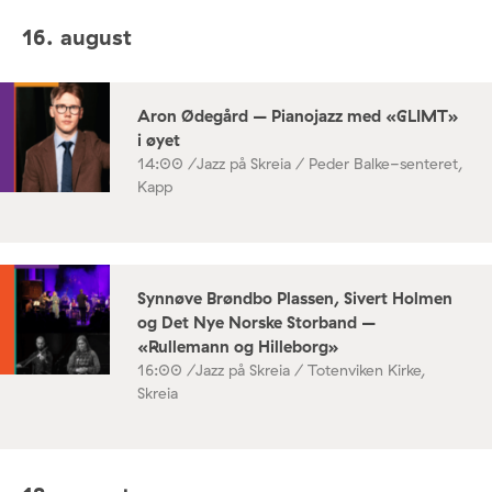
16. august
Aron Ødegård – Pianojazz med «GLIMT»
i øyet
14:00 /
Jazz på Skreia / Peder Balke-senteret,
Kapp
Synnøve Brøndbo Plassen, Sivert Holmen
og Det Nye Norske Storband –
«Rullemann og Hilleborg»
16:00 /
Jazz på Skreia / Totenviken Kirke,
Skreia