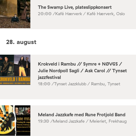
The Swamp Live, plateslippkonsert
20:00 /
Kafé Hærverk / Kafé Hærverk, Oslo
28. august
Krokveld i Rambu // Symre + NØVGS /
Julie Nordpoll Sagli / Ask Carol // Tynset
jazzfestival
18:00 /
Tynset Jazzklubb / Rambu, Tynset
Meland Jazzkafe med Rune Frotjold Band
19:30 /
Meland Jazzkafe / Meieriet, Frekhaug