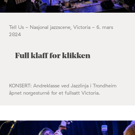
Tell Us - Nasjonal jazzscene, Victoria - 6. mars
2024
Full klaff for klikken
KONSERT: Andreklasse ved Jazzlinja i Trondheim
åpnet norgesturné for et fullsatt Victoria.