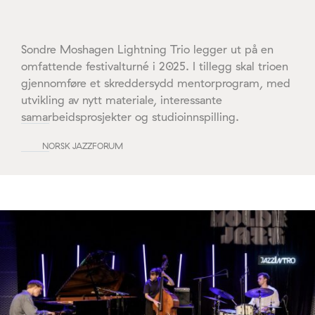
Sondre Moshagen Lightning Trio legger ut på en
omfattende festivalturné i 2025. I tillegg skal trioen
gjennomføre et skreddersydd mentorprogram, med
utvikling av nytt materiale, interessante
samarbeidsprosjekter og studioinnspilling.
NORSK JAZZFORUM