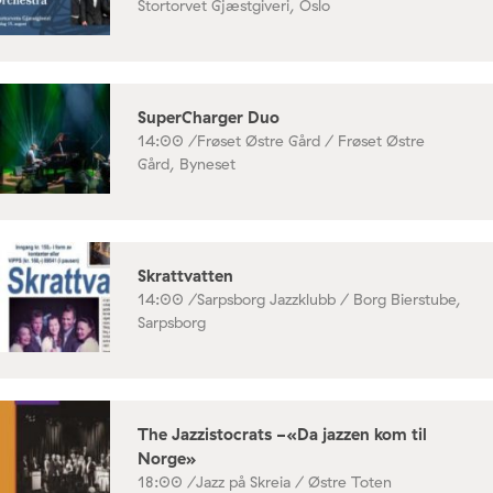
Stortorvet Gjæstgiveri, Oslo
SuperCharger Duo
14:00 /
Frøset Østre Gård / Frøset Østre
Gård, Byneset
Skrattvatten
14:00 /
Sarpsborg Jazzklubb / Borg Bierstube,
Sarpsborg
The Jazzistocrats -«Da jazzen kom til
Norge»
18:00 /
Jazz på Skreia / Østre Toten