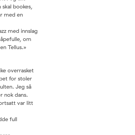
n skal bookes,
ar med en
jazz med innslag
håpefulle, om
en Tellus.»
like overrasket
et for stoler
ulten. Jeg så
r nok dans.
tsatt var litt
de full