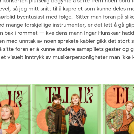
r konserten plutselig begynte å sette frem noen bord 
evel, så jeg mitt snitt til å kapre et som kunne deles m
rblid byentusiast med følge. Sitter man foran på slik
 mange forskjellige instrumenter, er det lett å gå gli
en bak i rommet – kveldens mann Ingar Hunskaar had
n med unntak av noen sprakete kabler gikk det stort se
 sitte foran er å kunne studere samspillets gester og
 et visuelt inntrykk av musikerpersonligheter man ikke