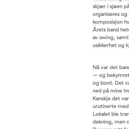
skjær i sjøen p
organiseres og
komposisjon hv
Årets band hete
av swing, samti
usikkerhet og k
Nå var det bare
– og bekymret –
og bord. Det v
ned på mine tr
Kanskje det var
urutinerte med 
Lokalet ble tr
dekning, men d