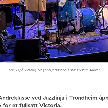
Tell Us på Victoria, Nasjonal jazzscene. Foto: Øystein Aurlien
ndreklasse ved Jazzlinja i Trondheim åp
for et fullsatt Victoria.