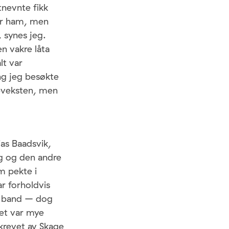
nevnte fikk
for ham, men
 synes jeg.
n vakre låta
lt var
ng jeg besøkte
ppveksten, men
ias Baadsvik,
ig og den andre
m pekte i
ar forholdvis
et band – dog
Det var mye
skrevet av Skage