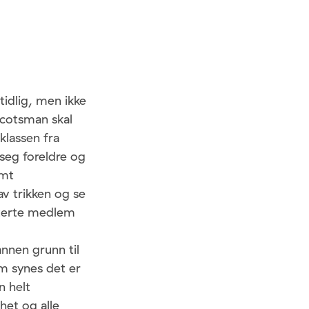
tidlig, men ikke
Scotsman skal
klassen fra
seg foreldre og
amt
av trikken og se
utterte medlem
nnen grunn til
m synes det er
n helt
het og alle