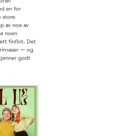
foran
ed en for
e store
pp av noe av
de noen
tt finfint. Det
 grimaser – og
 kjenner godt