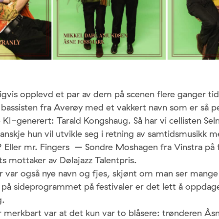
igvis opplevd et par av dem på scenen flere ganger tidl
 bassisten fra Averøy med et vakkert navn som er så pe
 KI-generert: Tarald Kongshaug. Så har vi cellisten S
 kanskje hun vil utvikle seg i retning av samtidsmusikk 
? Eller mr. Fingers – Sondre Moshagen fra Vinstra på f
ets mottaker av Dølajazz Talentpris.
var også nye navn og fjes, skjønt om man ser mange
på sideprogrammet på festivaler er det lett å oppdage
g.
r merkbart var at det kun var to blåsere: trønderen Å