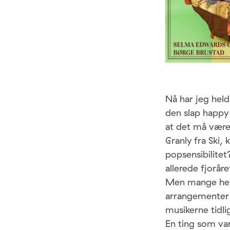
Nå har jeg held
den slap happy
at det må være
Granly fra Ski,
popsensibilitet
allerede fjorår
Men mange her 
arrangementer 
musikerne tidli
En ting som va