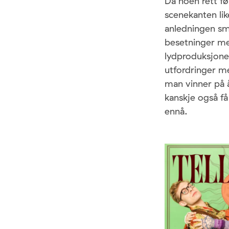
Da noen rett fø
scenekanten lik
anledningen smø
besetninger med
lydproduksjon
utfordringer me
man vinner på å
kanskje også få
ennå.