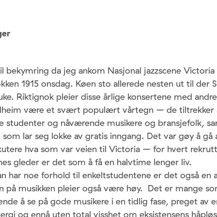
ger
il bekymring da jeg ankom Nasjonal jazzscene Victoria 
lokken 1915 onsdag. Køen sto allerede nesten ut til der 
ke. Riktignok pleier disse årlige konsertene med andre
ndheim være et svært populært vårtegn – de tiltrekker 
ere studenter og nåværende musikere og bransjefolk, s
e som lar seg lokke av gratis inngang. Det var gøy å gå 
kutere hva som var veien til Victoria – for hvert rekr
enes gleder er det som å få en halvtime lenger liv.
 har noe forhold til enkeltstudentene er det også en a
ten på musikken pleier også være høy. Det er mange so
ende å se på gode musikere i en tidlig fase, preget av e
ergi og ennå uten total visshet om eksistensens håpløs