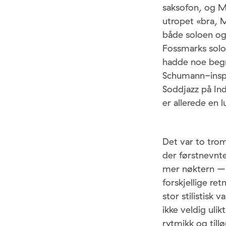
saksofon, og M
utropet «bra, M
både soloen og 
Fossmarks solo 
hadde noe begr
Schumann-inspir
Soddjazz på Ind
er allerede en 
Det var to trom
der førstnevnte
mer nøktern – 
forskjellige ret
stor stilistisk
ikke veldig uli
rytmikk og tillø