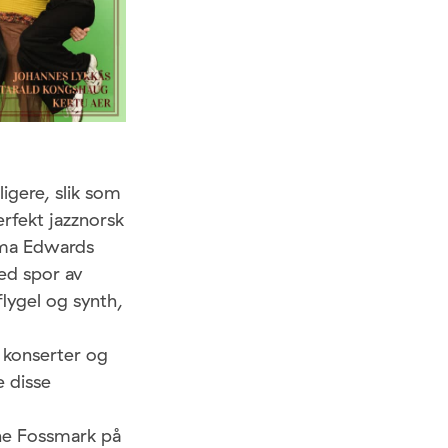
igere, slik som
rfekt jazznorsk
elma Edwards
med spor av
lygel og synth,
 konserter og
 disse
sne Fossmark på