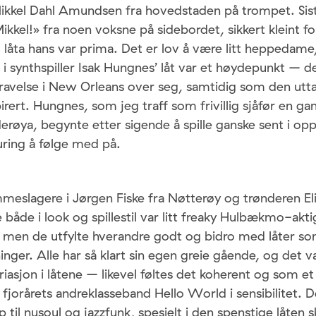
ikkel Dahl Amundsen fra hovedstaden på trompet. Sist
ikkel!» fra noen voksne på sidebordet, sikkert kleint 
låta hans var prima. Det er lov å være litt heppedame,
i synthspiller Isak Hungnes’ låt var et høydepunkt – de
avelse i New Orleans over seg, samtidig som den utta
ert. Hungnes, som jeg traff som frivillig sjåfør en ga
erøya, begynte etter sigende å spille ganske sent i o
luring å følge med på.
meslagere i Jørgen Fiske fra Nøtterøy og trønderen El
 både i look og spillestil var litt freaky Hulbækmo-akt
men de utfylte hverandre godt og bidro med låter so
ninger. Alle har så klart sin egen greie gående, og det v
 variasjon i låtene – likevel føltes det koherent og som 
kt fjorårets andreklasseband Hello World i sensibilitet. 
p til nusoul og jazzfunk, spesielt i den spenstige låten 