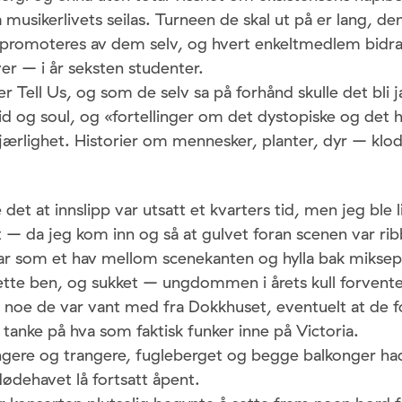
å musikerlivets seilas. Turneen de skal ut på er lang, de
 promoteres av dem selv, og hvert enkeltmedlem bidr
er – i år seksten studenter.
r Tell Us, og som de selv sa på forhånd skulle det bli 
d og soul, og «fortellinger om det dystopiske og det 
jærlighet. Historier om mennesker, planter, dyr – klod
 det at innslipp var utsatt et kvarters tid, men jeg ble 
 da jeg kom inn og så at gulvet foran scenen var ribb
ar som et hav mellom scenekanten og hylla bak miksep
ette ben, og sukket – ungdommen i årets kull forvente
 noe de var vant med fra Dokkhuset, eventuelt at de for
tanke på hva som faktisk funker inne på Victoria.
angere og trangere, fugleberget og begge balkonger had
ødehavet lå fortsatt åpent.